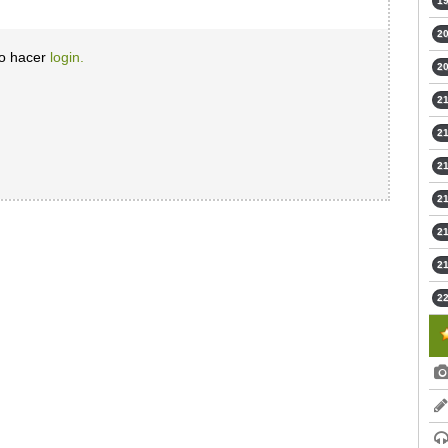
19
20
io hacer
login.
20
21
21
21
21
21
21
22