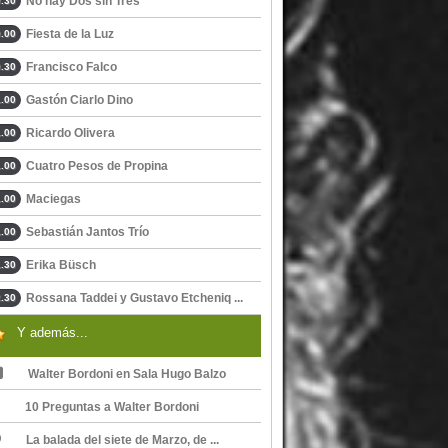
No hay Dos sin Tres
.30
Fiesta de la Luz
.00
Francisco Falco
.30
Gastón Ciarlo Dino
.00
Ricardo Olivera
.00
Cuatro Pesos de Propina
.00
Maciegas
.00
Sebastián Jantos Trío
.00
Erika Büsch
.30
Rossana Taddei y Gustavo Etcheniq ...
.30
Y además...
Walter Bordoni en Sala Hugo Balzo
10 Preguntas a Walter Bordoni
La balada del siete de Marzo, de ...