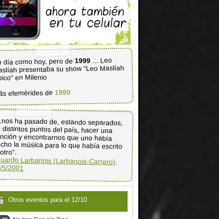
... Leo
1999
 día como hoy, pero de
slíah presentaba su show "Leo Maslíah
pico" en Milenio
1999
ás efemérides de
..nos ha pasado de, estando separados,
 distintos puntos del país, hacer una
anción y encontrarnos que uno había
cho la música para lo que había escrito
 otro".
uardo Larbanois (Larbanois-Carrero),
/5/2001
Otros eventos para el 12/10