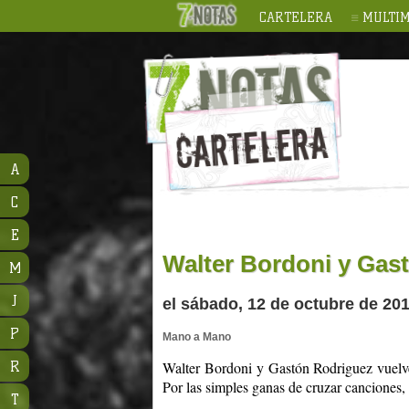
CARTELERA
MULTIM
A
C
E
Walter Bordoni y Gas
M
J
el sábado, 12 de octubre de 201
P
Mano a Mano
R
Walter Bordoni y Gastón Rodriguez vuelve
Por las simples ganas de cruzar cancione
T