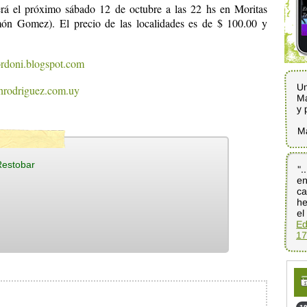
 será el próximo sábado 12 de octubre a las 22 hs en Moritas
ón Gomez). El precio de las localidades es de $ 100.00 y
rdoni.blogspot.com
Un
rodriguez.com.uy
Ma
y 
M
Restobar
".
en
c
he
el
Ed
17