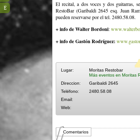
El recital, a dos voces y dos guitarras,
E
RestoBar (Garibaldi 2645 esq. Juan Ram
pueden reservarse por el tel. 2480.58.08.
+ info de Walter Bordoni
:
www.walterbo
+ info de Gastón Rodríguez:
www.gaston
Lugar:
Moritas Restobar
Más eventos en Moritas 
Direccion:
Garibaldi 2645
Teléfono:
2480.58.08
Email:
Web:
Comentarios