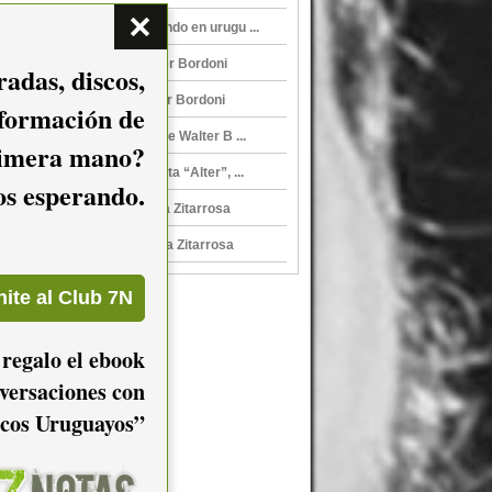
Walter Bordoni, Cantando en urugu ...
Antes del fin, de Walter Bordoni
adas, discos,
Antes del fin, de Walter Bordoni
nformación de
Barrio virtual, responde Walter B ...
imera mano?
Walter Bordoni presenta “Alter”, ...
mos esperando.
Walter Bordoni en Sala Zitarrosa
Walter Bordoni en Sala Zitarrosa
 regalo el ebook
versaciones con
cos Uruguayos”