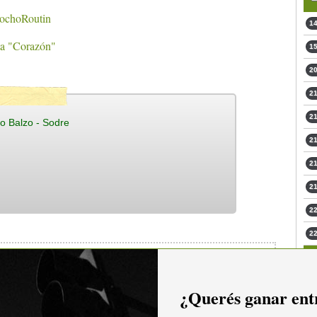
nochoRoutin
14
ta "Corazón"
15
20
21
21
o Balzo - Sodre
21
21
21
22
22
¿Querés ganar entr
io hacer
login.