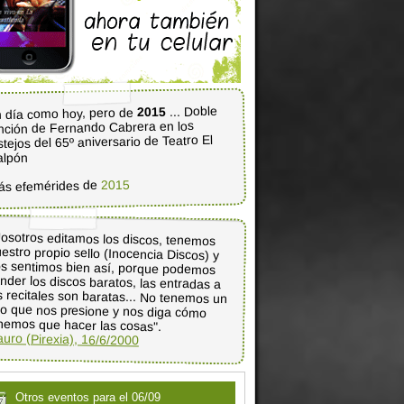
... Doble
2015
 día como hoy, pero de
nción de Fernando Cabrera en los
stejos del 65º aniversario de Teatro El
alpón
2015
ás efemérides de
osotros editamos los discos, tenemos
estro propio sello (Inocencia Discos) y
s sentimos bien así, porque podemos
nder los discos baratos, las entradas a
s recitales son baratas... No tenemos un
po que nos presione y nos diga cómo
nemos que hacer las cosas".
uro (Pirexia), 16/6/2000
Otros eventos para el 06/09