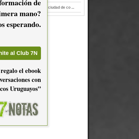
nformación de
Montevideo Amor, una ciudad de co ...
imera mano?
mos esperando.
 regalo el ebook
versaciones con
cos Uruguayos”