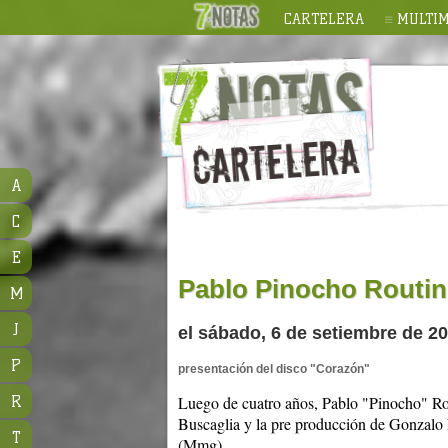
CARTELERA
MULTIM
A
C
E
Pablo Pinocho Routin
M
J
el sábado, 6 de setiembre de 20
P
presentación del disco "Corazón"
R
Luego de cuatro años, Pablo "Pinocho" Rout
Buscaglia y la pre producción de Gonzal
T
(Mmg)