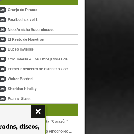
Granja de Piratas
.30
Festibochas vol 1
.00
Nico Arnicho Superplugged
.00
El Resto de Nosotros
.00
Buceo Invisible
.00
Otro Tavella & Los Embajadores de ...
.00
Primer Encuentro de Pianistas Com ...
.00
Walter Bordoni
.00
Sheridan Hindley
.00
Franny Glass
.00
Y además...
Pinocho Routin presenta “Corazón”
adas, discos,
Mundo animal, de Pablo Pinocho Ro ...