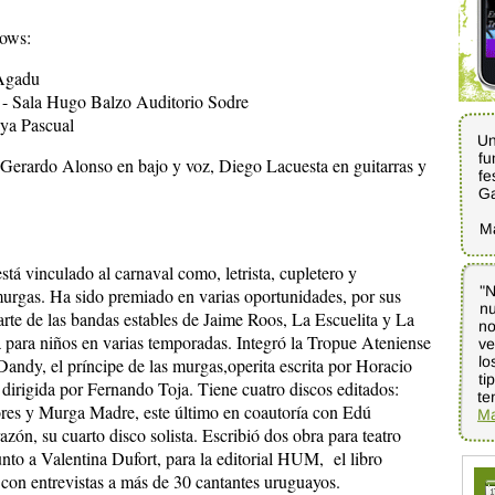
hows:
 Agadu
 - Sala Hugo Balzo Auditorio Sodre
aya Pascual
Un
fu
 Gerardo Alonso en bajo y voz, Diego Lacuesta en guitarras y
fe
G
M
tá vinculado al carnaval como, letrista, cupletero y
"N
nu
no
ve
lo
ti
murgas. Ha sido premiado en varias oportunidades, por sus
arte de las bandas estables de Jaime Roos, La Escuelita y La
para niños en varias temporadas. Integró la Tropue Ateniense
andy, el príncipe de las murgas,operita escrita por Horacio
irigida por Fernando Toja. Tiene cuatro discos editados:
te
ores y Murga Madre, este último en coautoría con Edú
Ma
n, su cuarto disco solista. Escribió dos obra para teatro
o a Valentina Dufort, para la editorial HUM, el libro
 con entrevistas a más de 30 cantantes uruguayos.