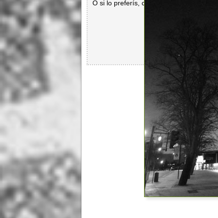
O si lo preferís, con
Facebook