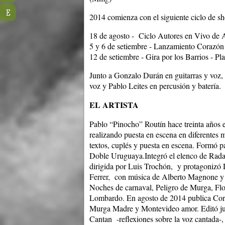
E
2014 comienza con el siguiente ciclo de s
18 de agosto - Ciclo Autores en Vivo de
5 y 6 de setiembre - Lanzamiento Corazón
12 de setiembre - Gira por los Barrios - Pl
Junto a Gonzalo Durán en guitarras y voz,
voz y Pablo Leites en percusión y batería.
EL ARTISTA
Pablo “Pinocho” Routín hace treinta años es
realizando puesta en escena en diferentes 
textos, cuplés y puesta en escena. Formó p
Doble Uruguaya.Integró el elenco de Rada 
dirigida por Luis Trochón, y protagonizó D
Ferrer, con música de Alberto Magnone y d
Noches de carnaval, Peligro de Murga, Fl
Lombardo. En agosto de 2014 publica Corazó
Murga Madre y Montevideo amor. Editó junt
Cantan -reflexiones sobre la voz cantada-,