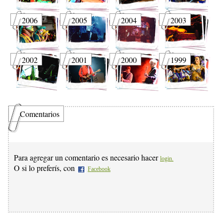
2006
2005
2004
2003
2002
2001
2000
1999
Comentarios
Para agregar un comentario es necesario hacer
login.
O si lo preferís, con
Facebook