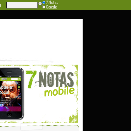
7Notas
N
Google