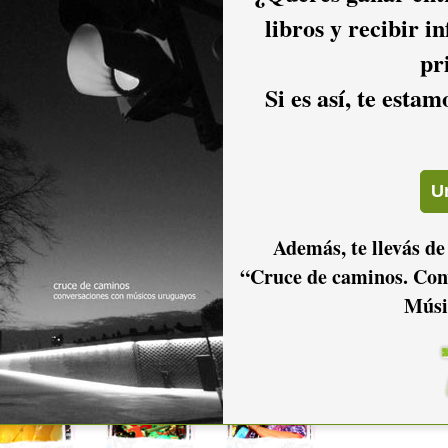
libros y recibir i
pr
Si es así, te esta
Además, te llevás de
“Cruce de caminos. Con
2016
2015
2014
Músi
2011
2010
2009