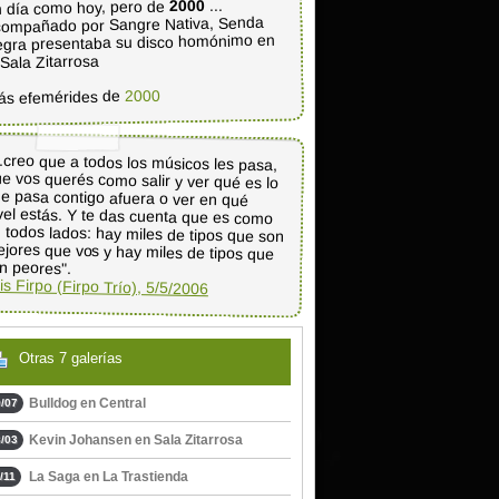
...
2000
 día como hoy, pero de
ompañado por Sangre Nativa, Senda
gra presentaba su disco homónimo en
 Sala Zitarrosa
2000
ás efemérides de
..creo que a todos los músicos les pasa,
e vos querés como salir y ver qué es lo
ue pasa contigo afuera o ver en qué
vel estás. Y te das cuenta que es como
 todos lados: hay miles de tipos que son
jores que vos y hay miles de tipos que
n peores".
is Firpo (Firpo Trío), 5/5/2006
Otras 7 galerías
Bulldog en Central
/07
Kevin Johansen en Sala Zitarrosa
/03
La Saga en La Trastienda
/11