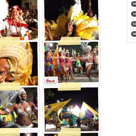
05
13
01
08