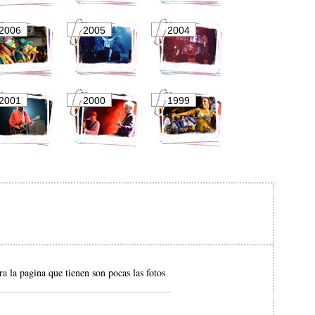
2006
2005
2004
2001
2000
1999
la pagina que tienen son pocas las fotos