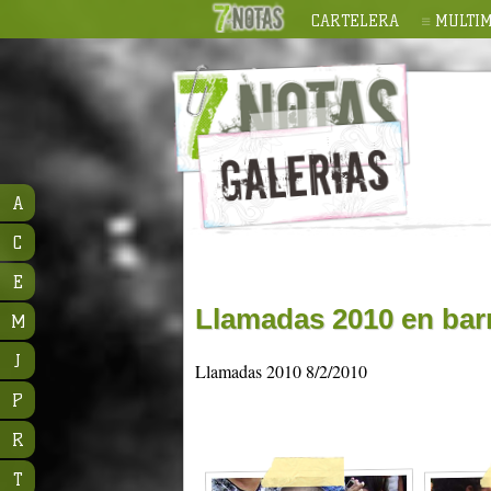
CARTELERA
MULTIM
A
C
E
Llamadas 2010 en bar
M
J
Llamadas 2010 8/2/2010
P
R
T