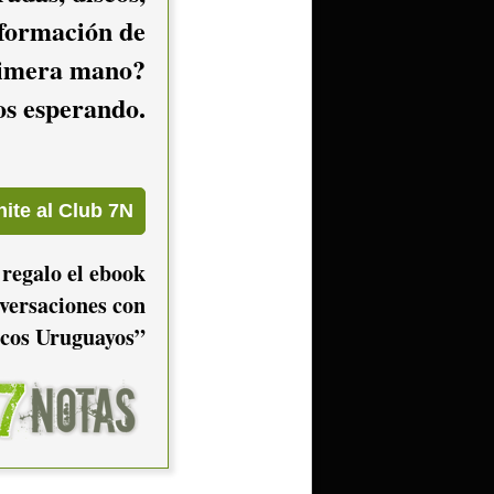
nformación de
imera mano?
mos esperando.
 regalo el ebook
versaciones con
cos Uruguayos”