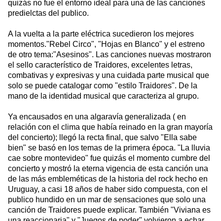
quizás no fue el entorno ideal para una de las canciones
predielctas del publico.
A la vuelta a la parte eléctrica sucedieron los mejores
momentos."Rebel Circo", "Hojas en Blanco" y el estreno
de otro tema:"Asesinos". Las canciones nuevas mostraron
el sello característico de Traidores, excelentes letras,
combativas y expresivas y una cuidada parte musical que
solo se puede catalogar como "estilo Traidores". De la
mano de la identidad musical que caracteriza al grupo.
Ya encausados en una algaravía generalizada ( en
relación con el clima que había reinado en la gran mayoría
del concierto); llegó la recta final, que salvo "Ella sabe
bien" se basó en los temas de la primera época. "La lluvia
cae sobre montevideo" fue quizás el momento cumbre del
concierto y mostró la eterna vigencia de esta canción una
de las más embleméticas de la historia del rock hecho en
Uruguay, a casi 18 años de haber sido compuesta, con el
publico hundido en un mar de sensaciones que solo una
canción de Traidores puede explicar. También "Viviana es
una reaccionaria" y "Juegos de poder" volvieron a echar