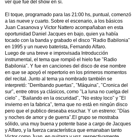
ver que fue del show en sí.
El toque, programado para las 21:00 hs, puntual, comenzó
a las nueve y cuarto. Sobre el escenario, a los básicos
Juan Casanova y Victor Nattero acompañaban en esta
oportunidad Daniel Jacques en bajo, quien ya había
tocado con la banda y grabado el disco "Radio Babilonia"
en 1995 y un nuevo baterista, Fernando Alfaro.
Luego de una breve e improvisada Introducción
instrumental, el tema que rompió el hielo fue "Radio
Babilonia". Y fue en canciones del disco de ese nombre
en que se apoyó el repertorio en los primeros momentos
del recital. Junto al tema ya nombrado también se
interpretó: "Derribando puertas", "Máquina", "Cronica del
sur", entre otros ya clásicos, como "La luna no cuelga del
cielo" , "Bailando en la oscuridad", "No estoy loco" y "El
invierno en la fabrica", tema que no está en ningún disco
pero que el publico deseaba esuchar. Y un estreno: "Días
y noches de amor y de guerra".El grupo se mostraba
sólido, una muy buena y potente base a cargo de Jacques
y Alfaro, y la fuerza característica que emanaban tanto
Victor como Juan, en guitarra y voz, respectivamente.