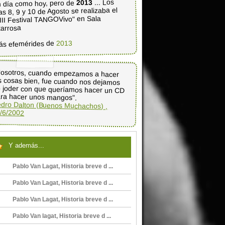
... Los
2013
 día como hoy, pero de
as 8, 9 y 10 de Agosto se realizaba el
III Festival TANGOVivo" en Sala
tarrosa
2013
ás efemérides de
osotros, cuando empezamos a hacer
s cosas bien, fue cuando nos dejamos
 joder con que queríamos hacer un CD
ra hacer unos mangos".
dro Dalton (Buenos Muchachos) ,
/6/2002
Y además...
Pablo Van Lagat, Historia breve d ...
Pablo Van Lagat, Historia breve d ...
Pablo Van Lagat, Historia breve d ...
Pablo Van lagat, Historia breve d ...