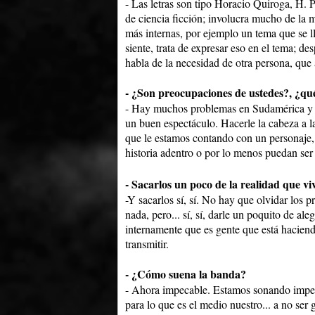
- Las letras son tipo Horacio Quiroga, H. P
de ciencia ficción; involucra mucho de la m
más internas, por ejemplo un tema que se l
siente, trata de expresar eso en el tema; d
habla de la necesidad de otra persona, que 
- ¿Son preocupaciones de ustedes?, ¿qu
- Hay muchos problemas en Sudamérica y e
un buen espectáculo. Hacerle la cabeza a la 
que le estamos contando con un personaje, 
historia adentro o por lo menos puedan ser t
- Sacarlos un poco de la realidad que viv
-Y sacarlos sí, sí. No hay que olvidar los
nada, pero... sí, sí, darle un poquito de a
internamente que es gente que está haciend
transmitir.
- ¿Cómo suena la banda?
- Ahora impecable. Estamos sonando impec
para lo que es el medio nuestro... a no ser 