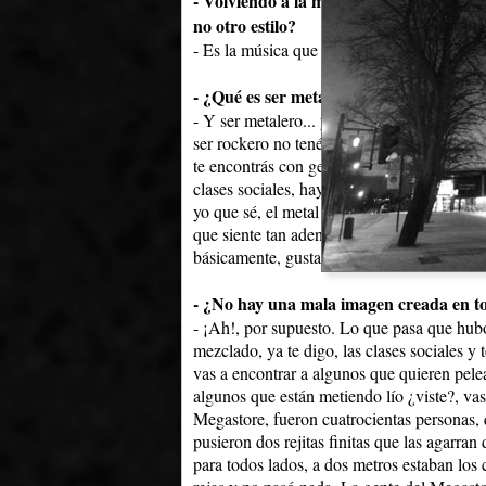
- Volviendo a la música: ¿qué posibilida
no otro estilo?
- Es la música que uno más siente ¿no?, qu
- ¿Qué es ser metalero?
- Y ser metalero... yo que sé, es como una
ser rockero no tenés que hacer nada determin
te encontrás con gente, hablás del mismo t
clases sociales, hay de todas las edades, h
yo que sé, el metal a mí hasta ahora me ha 
que siente tan adentro la música ¿no?, pero
básicamente, gustarle el metal, un estilo de
- ¿No hay una mala imagen creada en to
- ¡Ah!, por supuesto. Lo que pasa que hubo
mezclado, ya te digo, las clases sociales y
vas a encontrar a algunos que quieren pele
algunos que están metiendo lío ¿viste?, va
Megastore, fueron cuatrocientas personas, q
pusieron dos rejitas finitas que las agarran
para todos lados, a dos metros estaban los