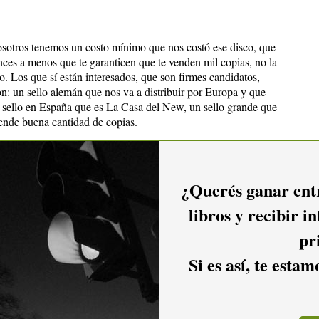
sotros tenemos un costo mínimo que nos costó ese disco, que
onces a menos que te garanticen que te venden mil copias, no la
o. Los que sí están interesados, que son firmes candidatos,
son: un sello alemán que nos va a distribuir por Europa y que
 sello en España que es La Casa del New, un sello grande que
vende buena cantidad de copias.
e ha pasado los demos, los casetes...
¿Querés ganar entr
libros y recibir i
exterior y de repente: "¡ah, mirá!, estos son de allá y suenan
ado y les hemos respondido.
pr
es para distribuir. Hay uno en Méjico pero todavía no ha
Si es así, te esta
una primera edición de mil doscientas copias que yo creo que
io es bastante buena.