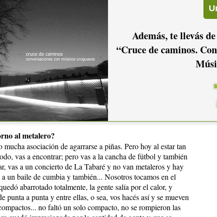
des les da el metal para expresarse?, o, ¿por qué el metal y
e más le gusta, somos todos metaleros, de chicos...
Además, te llevás de
“Cruce de caminos. Con
 pasión determinada que uno tiene, es como ser rockero, para
Músi
ado. Es escuchar metal, leer las revistas, ir a los conciertos,
ipo de música que te gusta, es una pasión y tá. Hay de todas
ay de los dos sexos, hay mayoría masculina por ejemplo, no sé,
dado satisfacciones de tocar en un concierto y para esa gente
 no es nada en especial, o sea, ser metalero es escuchar metal
 vida, nada más, de ver las cosas.
rno al metalero?
 mucha asociación de agarrarse a piñas. Pero hoy al estar tan
 todo, vas a encontrar; pero vas a la cancha de fútbol y también
ar, vas a un concierto de La Tabaré y no van metaleros y hay
s a un baile de cumbia y también... Nosotros tocamos en el
uedó abarrotado totalmente, la gente salía por el calor, y
 de punta a punta y entre ellas, o sea, vos hacés así y se mueven
 compactos... no faltó un solo compacto, no se rompieron las