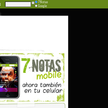
7Notas
N
Google