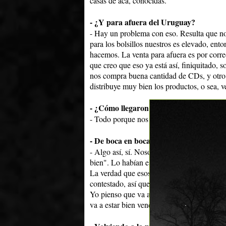
casas de acá, conocidas.
- ¿Y para afuera del Uruguay?
- Hay un problema con eso. Resulta que no
para los bolsillos nuestros es elevado, ent
hacemos. La venta para afuera es por corre
que creo que eso ya está así, finiquitado, 
nos compra buena cantidad de CDs, y otro
distribuye muy bien los productos, o sea, 
- ¿Cómo llegaron a esa gente?
- Todo porque nos ha conectado gente que s
- De boca en boca...
- Algo así, sí. Nosotros mandamos mucho al 
bien". Lo habían escuchado, nos han mand
La verdad que esos dos son los firmes firm
contestado, así que todavía no sabemos.
Yo pienso que va a ir bien, vamos a tener 
va a estar bien vendida, lo que para el med