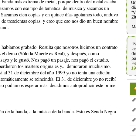
banda más extrema de metal, porque dentro del metal estaba
Un
dí
zamos con ese tipo de temática, de música y sacamos un
"V
. Sacamos cien copias y en quince días agotamos todo, anduvo
Zi
de trescientas copias, y creo que eso nos dio un buen nombre
M
ound.
"N
la
de
 lo habíamos grabado. Resulta que nosotros hicimos un contrato
el demo (Sólo la Muerte es Real), y después, como
pa
ayo y le gustó. Nos pagó un pasaje, nos pagó el estudio,
Pe
 perdieron los masters originales y... demoraron muchísimo.
19
si al 31 de diciembre del año 1999 yo no tenía una edición
utomáticamente se reincindía. El 31 de diciembre yo no recibí
 no podíamos esperar más, decidimos autoproducir este primer
ón de la banda, a la música de la banda. Esto es Senda Negra