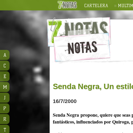
CARTELERA
MULTIM
A
C
E
Senda Negra, Un estil
M
J
16/7/2000
P
Senda Negra propone, quiere que seas pro
R
fantásticos, influenciados por Quiroga, 
T