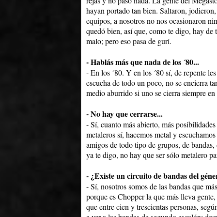
rejas y no pasó nada. La gente del Megast
hayan portado tan bien. Saltaron, jodieron
equipos, a nosotros no nos ocasionaron ni
quedó bien, así que, como te digo, hay de
malo; pero eso pasa de gurí.
- Hablás más que nada de los ´80...
- En los ´80. Y en los ´80 sí, de repente 
escucha de todo un poco, no se encierra tan
medio aburrido si uno se cierra siempre e
- No hay que cerrarse...
- Sí, cuanto más abierto, más posibilidades
metaleros sí, hacemos metal y escuchamos
amigos de todo tipo de grupos, de bandas,
ya te digo, no hay que ser sólo metalero pa
- ¿Existe un circuito de bandas del gén
- Sí, nosotros somos de las bandas que más
porque es Chopper la que más lleva gente, 
que entre cien y trescientas personas, segú
a ver a las bandas de segundo escalón: de