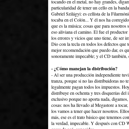
tocando en el metal, no hay grandes, diga
particularidad de tener un cello en la band
Gabriel Szilágyi: es cellista de la Filarmó
tocaba en el Colón... Y él nos ha corregid
que es la música; cosas que para nosotros 
eso aliviana el camino. El fue el productor 
los errores y vicios que uno tiene, de ser 
Dio con la tecla en todos los defectos que
mejor recomendación que puedo dar, es qu
sonoramente impecable; y el CD también, 
- ¿Cómo manejan la distribución?
- Al ser una producción independiente tuvi
tranza, porque si no las distribuidoras no 
legalmente pagan todos los impuestos. Ho
distribuye en ochenta y tres disquerías del 
exclusivo porque no aporta nada, digamos, 
cosas: nos ha llevado al Megastore a tocar, 
los vamos a tener que hacer nosotros. Ello
más, ese es el trato básico que tenemos co
la verdad, impecable. Y después con CD W