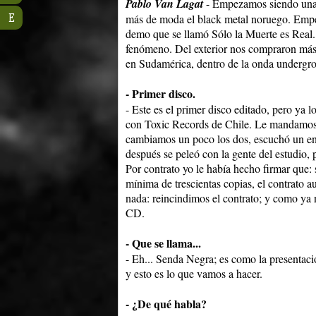
Pablo Van Lagat
- Empezamos siendo una 
E
más de moda el black metal noruego. Empe
demo que se llamó Sólo la Muerte es Real
fenómeno. Del exterior nos compraron más 
en Sudamérica, dentro de la onda undergr
- Primer disco.
- Este es el primer disco editado, pero ya
con Toxic Records de Chile. Le mandamos 
cambiamos un poco los dos, escuchó un ens
después se peleó con la gente del estudio,
Por contrato yo le había hecho firmar que: 
mínima de trescientas copias, el contrato a
nada: reincindimos el contrato; y como ya
CD.
- Que se llama...
- Eh... Senda Negra; es como la presentaci
y esto es lo que vamos a hacer.
- ¿De qué habla?