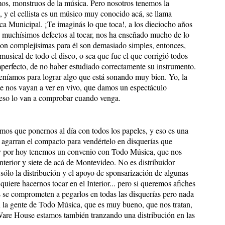
mos, monstruos de la música. Pero nosotros tenemos la
a, y el cellista es un músico muy conocido acá, se llama
nica Municipal. ¡Te imaginás lo que toca!, a los dieciocho años
o muchísimos defectos al tocar, nos ha enseñado mucho de lo
son complejísimas para él son demasiado simples, entonces,
musical de todo el disco, o sea que fue el que corrigió todos
imperfecto, de no haber estudiado correctamente su instrumento.
 teníamos para lograr algo que está sonando muy bien. Yo, la
e nos vayan a ver en vivo, que damos un espectáculo
eso lo van a comprobar cuando venga.
mos que ponernos al día con todos los papeles, y eso es una
te agarran el compacto para vendértelo en disquerías que
y por hoy tenemos un convenio con Todo Música, que nos
interior y siete de acá de Montevideo. No es distribuidor
sólo la distribución y el apoyo de sponsarización de algunas
quiere hacernos tocar en el Interior... pero si queremos afiches
s se comprometen a pegarlos en todas las disquerías pero nada
n la gente de Todo Música, que es muy bueno, que nos tratan,
are House estamos también tranzando una distribución en las