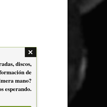
adas, discos,
nformación de
imera mano?
mos esperando.