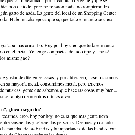
ore quedó impresionada por la cantidad de gente y que se
, hicieron de todo, pero no robaron nada, no rompieron los
ngún gasto de nada. La gente del local de un Shopping Center
 todo. Hubo mucha época que sí, que todo el mundo se creía
les gustaba más armar lío. Hoy por hoy creo que todo el mundo
to en el metal. Yo tengo compactos de todo tipo y... no sé,
n los mismo ¿no?
 de gustar de diferentes cosas, y por ahí es eso, nosotros somos
 en su mayoría metal, consumimos metal, pero tenemos
 de músicas, gente que sabemos que hace las cosas muy bien...
ra ser amigo de nosotros o irnos a ver.
ero?, ¿tocan seguido?
 tocamos, creo, hoy por hoy, no es la que más gente lleva
entre seiscientas y setecientas personas. Después yo calculo
n la cantidad de las bandas y la importancia de las bandas, van
spués de Chopper venimos las demás.