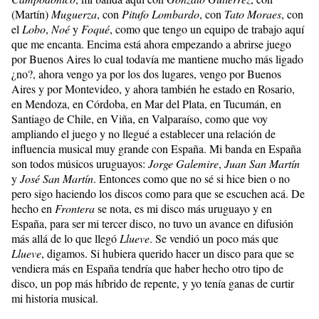
(Martín)
Muguerza
, con
Pitufo Lombardo
, con
Tato Moraes
, con
el
Lobo
,
Noé
y
Foqué
, como que tengo un equipo de trabajo aquí
que me encanta. Encima está ahora empezando a abrirse juego
por Buenos Aires lo cual todavía me mantiene mucho más ligado
¿no?, ahora vengo ya por los dos lugares, vengo por Buenos
Aires y por Montevideo, y ahora también he estado en Rosario,
en Mendoza, en Córdoba, en Mar del Plata, en Tucumán, en
Santiago de Chile, en Viña, en Valparaíso, como que voy
ampliando el juego y no llegué a establecer una relación de
influencia musical muy grande con España. Mi banda en España
son todos músicos uruguayos:
Jorge Galemire
,
Juan San Martín
y
José San Martín
. Entonces como que no sé si hice bien o no
pero sigo haciendo los discos como para que se escuchen acá. De
hecho en
Frontera
se nota, es mi disco más uruguayo y en
España, para ser mi tercer disco, no tuvo un avance en difusión
más allá de lo que llegó
Llueve
. Se vendió un poco más que
Llueve
, digamos. Si hubiera querido hacer un disco para que se
vendiera más en España tendría que haber hecho otro tipo de
disco, un pop más híbrido de repente, y yo tenía ganas de curtir
mi historia musical.