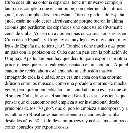
Cuba es la última colonia española, tiene un universo complejo
tan o más complejo que el candombe, con determinados ritmos
¿no?, muy complicados, pero están a "tiro de piedra" de España
¿no?, están no sólo cerca afectivamente porque fueron la última
colonia que perdieron los españoles sino que está relativamente
cerca de Cuba. Vos en un avión en unas cinco seis horas estás en
Cuba desde España, y Uruguay es muy lejos, es muy chico; muy
lejos de España me refiero ¿no?. También tiene mucho más peso
un país con la población de Cuba que un país con la población de
Uruguay. Aparte, también hay que decirlo: para exportar un ritmo
primero tiene que estar realmente asentado en una cultura. Aquí el
candombe recién ahora está teniendo una difusión masiva
empapando toda la ciudad, antes era una cosa con una enorme
difusión entre los músicos, como una gozadera enorme de mucha
gente, pero que no embebía toda una ciudad como es... yo qué sé,
el son en Cuba, la salsa, el samba en Brasil, o sea... vos tenés que
pensar que el candombe acá empieza a ser institucional desde
principios de los ´70 ¿no?, que el pop lo empieza a incorporar, y a
esa altura en Brasil se venían escribiendo canciones de samba
desde los años ´30. Todo lleva un proceso, y acá estamos un poco
como apurados por exportar cosas.