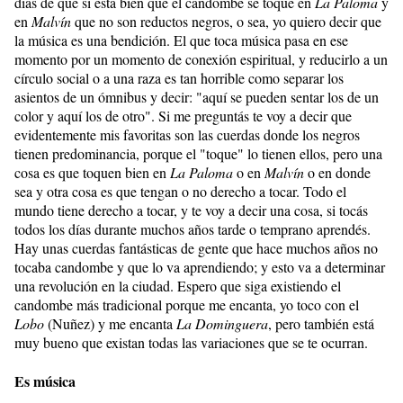
días de que si está bien que el candombe se toque en
La Paloma
y
en
Malvín
que no son reductos negros, o sea, yo quiero decir que
la música es una bendición. El que toca música pasa en ese
momento por un momento de conexión espiritual, y reducirlo a un
círculo social o a una raza es tan horrible como separar los
asientos de un ómnibus y decir: "aquí se pueden sentar los de un
color y aquí los de otro". Si me preguntás te voy a decir que
evidentemente mis favoritas son las cuerdas donde los negros
tienen predominancia, porque el "toque" lo tienen ellos, pero una
cosa es que toquen bien en
La Paloma
o en
Malvín
o en donde
sea y otra cosa es que tengan o no derecho a tocar. Todo el
mundo tiene derecho a tocar, y te voy a decir una cosa, si tocás
todos los días durante muchos años tarde o temprano aprendés.
Hay unas cuerdas fantásticas de gente que hace muchos años no
tocaba candombe y que lo va aprendiendo; y esto va a determinar
una revolución en la ciudad. Espero que siga existiendo el
candombe más tradicional porque me encanta, yo toco con el
Lobo
(Nuñez) y me encanta
La Dominguera
, pero también está
muy bueno que existan todas las variaciones que se te ocurran.
Es música