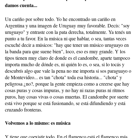
damos cuenta...
Un cariño por sobre todo. Yo he encontrado un cariño en
Argentina y una imagen de Uruguay muy favorable. Decís: "soy
uruguayo" y entraste con la pata derecha, totalmente. Ya tenés un
punto a tu favor. En la música ni que hablar, o sea, tantas veces
escuché decir a músicos: "hay que tener un músico uruguayo en
la banda para que suene bien", loco, eso es muy grande. Y los
tipos tienen muy claro de donde es el candombe, aparte tampoco
importa mucho de dónde es, ni quién lo es, o sea, si lo tocás y
descubrís algo que vale la pena no me importa si sos paraguayo o
de Montevideo... es tan "chota" toda esa historia... "chota" y
peligrosa ¿no?, porque la gente empieza como a creerse que hay
cosas puras y cosas impuras, y no hay ni razas puras ni ritmos
puros, hay cosas vivas o cosas muertas. El candombe por suerte
está vivo porque se está fusionando, se está difundiendo y está
cruzando fronteras.
Volvemos a lo mismo: es música
Y tiene que coexistir todo. En el flamenco está el flamenco más