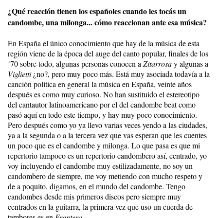
¿Qué reacción tienen los españoles cuando les tocás un
candombe, una milonga... cómo reaccionan ante esa música?
En España el único conocimiento que hay de la música de esta
región viene de la época del auge del canto popular, finales de los
´70 sobre todo, algunas personas conocen a
Zitarrosa
y algunas a
Viglietti
¿no?, pero muy poco más. Está muy asociada todavía a la
canción política en general la música en España, veinte años
después es como muy curioso. No han sustituido el estereotipo
del cantautor latinoamericano por el del candombe beat como
pasó aquí en todo este tiempo, y hay muy poco conocimiento.
Pero después como yo ya llevo varias veces yendo a las ciudades,
ya a la segunda o a la tercera vez que vas esperan que les cuentes
un poco que es el candombe y milonga. Lo que pasa es que mi
repertorio tampoco es un repertorio candombero así, centrado, yo
voy incluyendo el candombe muy estilizadamente, no soy un
candombero de siempre, me voy metiendo con mucho respeto y
de a poquito, digamos, en el mundo del candombe. Tengo
candombes desde mis primeros discos pero siempre muy
centrados en la guitarra, la primera vez que uso un cuerda de
tambores es en
Frontera
.