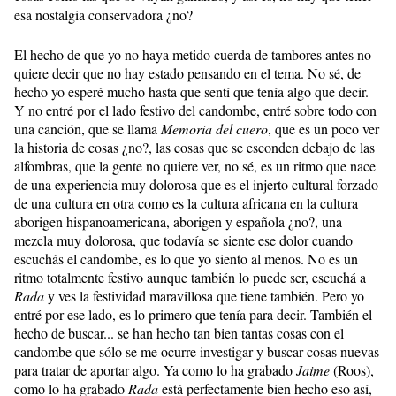
esa nostalgia conservadora ¿no?
El hecho de que yo no haya metido cuerda de tambores antes no
quiere decir que no hay estado pensando en el tema. No sé, de
hecho yo esperé mucho hasta que sentí que tenía algo que decir.
Y no entré por el lado festivo del candombe, entré sobre todo con
una canción, que se llama
Memoria del cuero
, que es un poco ver
la historia de cosas ¿no?, las cosas que se esconden debajo de las
alfombras, que la gente no quiere ver, no sé, es un ritmo que nace
de una experiencia muy dolorosa que es el injerto cultural forzado
de una cultura en otra como es la cultura africana en la cultura
aborigen hispanoamericana, aborigen y española ¿no?, una
mezcla muy dolorosa, que todavía se siente ese dolor cuando
escuchás el candombe, es lo que yo siento al menos. No es un
ritmo totalmente festivo aunque también lo puede ser, escuchá a
Rada
y ves la festividad maravillosa que tiene también. Pero yo
entré por ese lado, es lo primero que tenía para decir. También el
hecho de buscar... se han hecho tan bien tantas cosas con el
candombe que sólo se me ocurre investigar y buscar cosas nuevas
para tratar de aportar algo. Ya como lo ha grabado
Jaime
(Roos),
como lo ha grabado
Rada
está perfectamente bien hecho eso así,