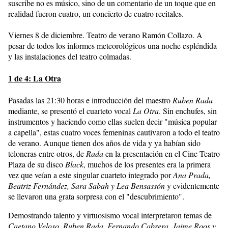
suscribe no es músico, sino de un comentario de un toque que en
realidad fueron cuatro, un concierto de cuatro recitales.
Viernes 8 de diciembre. Teatro de verano Ramón Collazo. A
pesar de todos los informes meteorológicos una noche espléndida
y las instalaciones del teatro colmadas.
1 de 4: La Otra
Pasadas las 21:30 horas e introducción del maestro
Ruben Rada
mediante, se presentó el cuarteto vocal
La Otra
. Sin enchufes, sin
instrumentos y haciendo como ellas suelen decir "música popular
a capella", estas cuatro voces femeninas cautivaron a todo el teatro
de verano. Aunque tienen dos años de vida y ya habían sido
teloneras entre otros, de
Rada
en la presentación en el Cine Teatro
Plaza de su disco
Black
, muchos de los presentes era la primera
vez que veían a este singular cuarteto integrado por
Ana Prada,
Beatriz Fernández, Sara Sabah y Lea Bensassón
y evidentemente
se llevaron una grata sorpresa con el "descubrimiento".
Demostrando talento y virtuosismo vocal interpretaron temas de
Caetano Veloso, Ruben Rada, Fernando Cabrera, Jaime Roos y