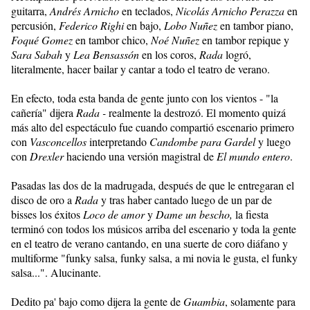
guitarra,
Andrés Arnicho
en teclados,
Nicolás Arnicho Perazza
en
percusión,
Federico Righi
en bajo,
Lobo Nuñez
en tambor piano,
Foqué Gomez
en tambor chico,
Noé Nuñez
en tambor repique y
Sara Sabah
y
Lea Bensassón
en los coros,
Rada
logró,
literalmente, hacer bailar y cantar a todo el teatro de verano.
En efecto, toda esta banda de gente junto con los vientos - "la
cañería" dijera
Rada -
realmente la destrozó. El momento quizá
más alto del espectáculo fue cuando compartió escenario primero
con
Vasconcellos
interpretando
Candombe para Gardel
y luego
con
Drexler
haciendo una versión magistral de
El mundo entero
.
Pasadas las dos de la madrugada, después de que le entregaran el
disco de oro a
Rada
y tras haber cantado luego de un par de
bisses los éxitos
Loco de amor
y
Dame un bescho,
la fiesta
terminó con todos los músicos arriba del escenario y toda la gente
en el teatro de verano cantando, en una suerte de coro diáfano y
multiforme "funky salsa, funky salsa, a mi novia le gusta, el funky
salsa...". Alucinante.
Dedito pa' bajo como dijera la gente de
Guambia
, solamente para