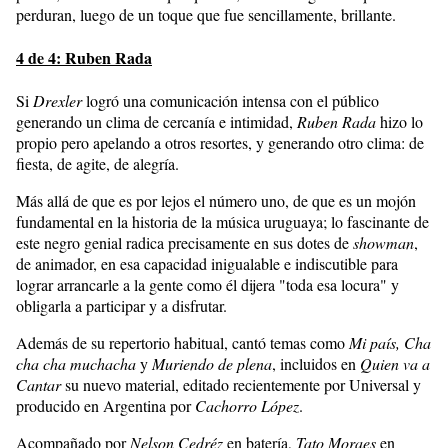
perduran, luego de un toque que fue sencillamente, brillante.
4 de 4: Ruben Rada
Si
Drexler
logró una comunicación intensa con el público
generando un clima de cercanía e intimidad,
Ruben Rada
hizo lo
propio pero apelando a otros resortes, y generando otro clima: de
fiesta, de agite, de alegría.
Más allá de que es por lejos el número uno, de que es un mojón
fundamental en la historia de la música uruguaya; lo fascinante de
este negro genial radica precisamente en sus dotes de
showman
,
de animador, en esa capacidad inigualable e indiscutible para
lograr arrancarle a la gente como él dijera "toda esa locura" y
obligarla a participar y a disfrutar.
Además de su repertorio habitual, cantó temas como
Mi país, Cha
cha cha muchacha
y
Muriendo de plena
, incluidos en
Quien va a
Cantar
su nuevo material, editado recientemente por Universal y
producido en Argentina por
Cachorro López
.
Acompañado por
Nelson Cedréz
en batería,
Tato Moraes
en