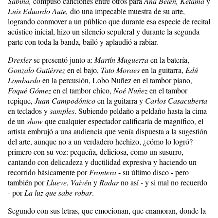
Sabina,
compuso canciones entre otros para
Ana Belén, Ketama
y
Luis Eduardo Aute,
dio una impecable muestra de su arte,
logrando conmover a un público que durante esa especie de recital
acústico inicial, hizo un silencio sepulcral y durante la segunda
parte con toda la banda, bailó y aplaudió a rabiar.
Drexler
se presentó junto a:
Martín Muguerza
en la batería,
Gonzalo Gutiérrez
en el bajo,
Tato Moraes
en la guitarra,
Edú
Lombardo
en la percusión, Lobo Nuñez en el tambor piano,
Foqué Gómez
en el tambor chico,
Noé Nuñez
en el tambor
repique,
Juan Campodónico
en la guitarra y
Carlos Casacuberta
en teclados y
samples
. Subiendo peldaño a peldaño hasta la cima
de un
show
que cualquier espectador calificaría de magnífico, el
artista embrujó a una audiencia que venía dispuesta a la sugestión
del arte, aunque no a un verdadero hechizo, ¿cómo lo logró?
primero con su voz: pequeña, deliciosa, como un susurro,
cantando con delicadeza y ductilidad expresiva y haciendo un
recorrido básicamente por
Frontera
- su último disco - pero
también por
Llueve
,
Vaivén
y
Radar
no así - y si mal no recuerdo
- por
La luz que sabe robar
.
Segundo con sus letras, que emocionan, que enamoran, donde la