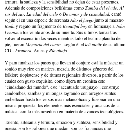
ternura, la sutileza y la sensibilidad no dejan de estar presentes.
Además de composiciones bellísimas como
Zamba del olvido, Al
sur del sur
,
La edad del cielo
o
De amor y de casualidad
, cantó
según él en una especie de serenata
Alto el fuego
junto al maestro
Rada
y regaló un fragmento de
Beautiful boy
en homenaje a
John
Lennon
a los veinte años de su muerte. Sus últimos temas tras
volver al escenario dos veces mientras todo el teatro aplaudía de
pie, fueron
Memoria del cuero
- según él el
leit motiv
de su último
CD -
Frontera
, Antes y
Río abajo.
Y para finalizar los pasos que llevan al conjuro está la música: un
sonido muy rico en matices, mezcla de distintos géneros del
folklore rioplatense y de ritmos regionales diversos, a partir de los
cuales con gusto exquisito, como dijera un cronista este
"ciudadano del mundo", este "acentuado uruguayo", construye
candombes, zambas y milongas logrando con arreglos sutiles
embellecer hasta los versos más melancólicos y fusionar en una
misma propuesta, los elementos más esenciales y arcaicos de la
música, con lo más novedoso en materia de avances tecnológicos.
Talento, artesanía y ternura, emoción y sutileza, sensibilidad y
poesía, son los sabores que quedan, son las fragancias que