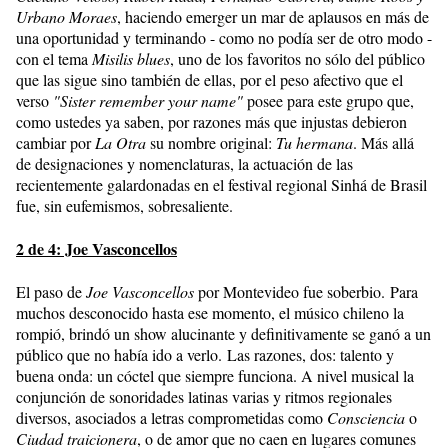
Urbano Moraes
, haciendo emerger un mar de aplausos en más de
una oportunidad y terminando - como no podía ser de otro modo -
con el tema
Misilis blues
, uno de los favoritos no sólo del público
que las sigue sino también de ellas, por el peso afectivo que el
verso
"Sister remember your name"
posee para este grupo que,
como ustedes ya saben, por razones más que injustas debieron
cambiar por
La Otra
su nombre original:
Tu hermana
. Más allá
de designaciones y nomenclaturas, la actuación de las
recientemente galardonadas en el festival regional Sinhá de Brasil
fue, sin eufemismos, sobresaliente.
2 de 4: Joe Vasconcellos
El paso de
Joe Vasconcellos
por Montevideo fue soberbio. Para
muchos desconocido hasta ese momento, el músico chileno la
rompió, brindó un show alucinante y definitivamente se ganó a un
público que no había ido a verlo. Las razones, dos: talento y
buena onda: un cóctel que siempre funciona. A nivel musical la
conjunción de sonoridades latinas varias y ritmos regionales
diversos, asociados a letras comprometidas como
Consciencia
o
Ciudad traicionera
, o de amor que no caen en lugares comunes