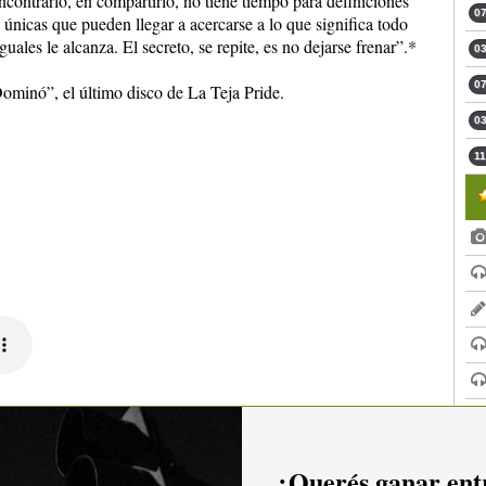
encontrarlo, en compartirlo, no tiene tiempo para definiciones
07
únicas que pueden llegar a acercarse a lo que significa todo
iguales le alcanza. El secreto, se repite, es no dejarse frenar”.*
03
07
ominó”, el último disco de La Teja Pride.
03
11
¿Querés ganar entr