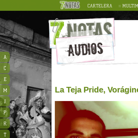
CARTELERA
MULTIM
A
C
E
La Teja Pride, Vorági
M
J
P
R
T