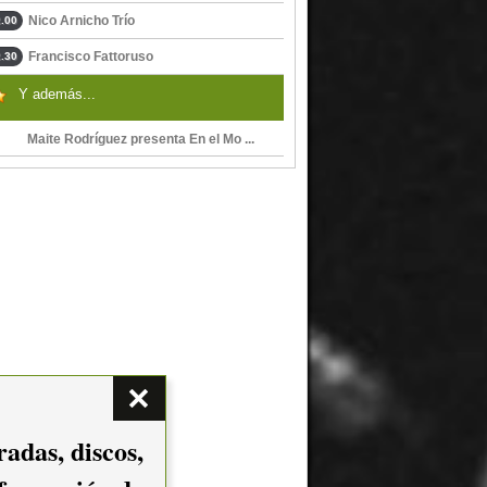
Nico Arnicho Trío
.00
Francisco Fattoruso
.30
Y además...
Maite Rodríguez presenta En el Mo ...
adas, discos,