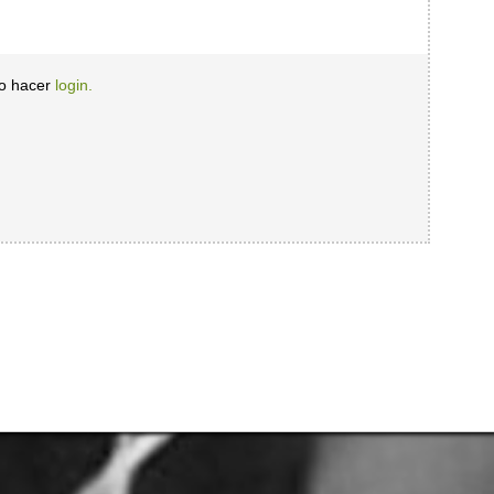
io hacer
login.