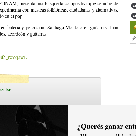
 FONAM, presenta una búsqueda compositiva que se nutre de
22
experimenta con músicas folklóricas, ciudadanas y alternativas,
do en el pop.
22
en batería y percusión, Santiago Montoro en guitarras, Juan
dos, acordeón y guitarras.
=8f5_rcVq2wE
rcular
¿Querés ganar entr