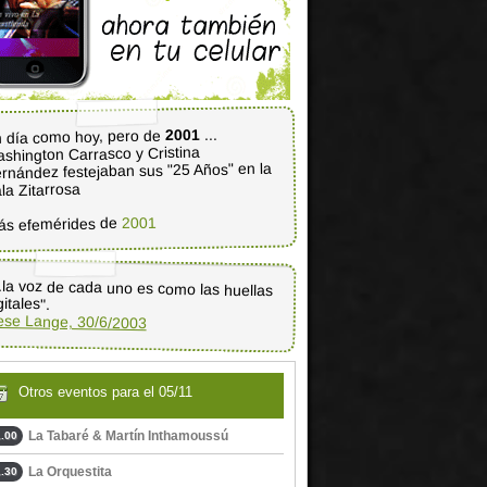
...
2001
 día como hoy, pero de
shington Carrasco y Cristina
rnández festejaban sus "25 Años" en la
la Zitarrosa
2001
ás efemérides de
..la voz de cada uno es como las huellas
gitales".
ese Lange, 30/6/2003
Otros eventos para el 05/11
La Tabaré & Martín Inthamoussú
.00
La Orquestita
.30