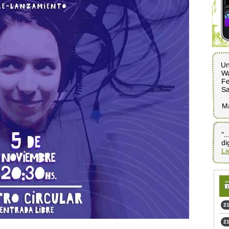
Un
Wa
Fe
Sa
M
".
di
Li
21
21