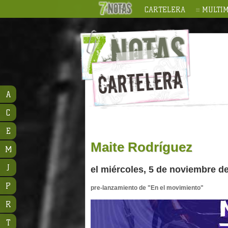
CARTELERA
MULTIM
A
C
E
Maite Rodríguez
M
J
el miércoles, 5 de noviembre de
P
pre-lanzamiento de "En el movimiento"
R
T