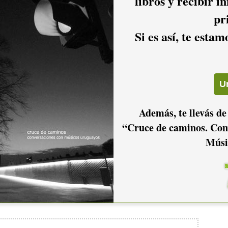
libros y recibir i
pr
Si es así, te esta
Además, te llevás de
“Cruce de caminos. Con
Músi