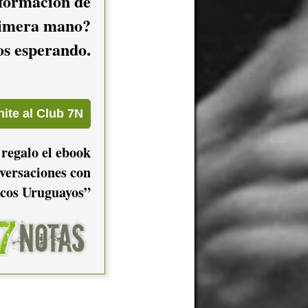
nformación de
imera mano?
mos esperando.
 regalo el ebook
versaciones con
cos Uruguayos”