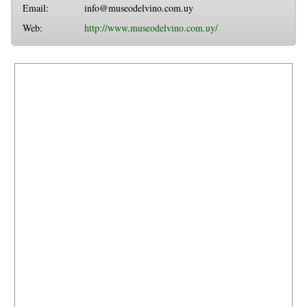
Email:
info@museodelvino.com.uy
Web:
http://www.museodelvino.com.uy/