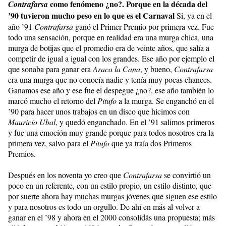
como fenómeno ¿no?. Porque en la década del
Contrafarsa
’90 tuvieron mucho peso en lo que es el Carnaval
Si, ya en el
año ’91
Contrafarsa
ganó el Primer Premio por primera vez. Fue
todo una sensación, porque en realidad era una murga chica, una
murga de botijas que el promedio era de veinte años, que salía a
competir de igual a igual con los grandes. Ese año por ejemplo el
que sonaba para ganar era
Araca la Cana
, y bueno,
Contrafarsa
era una murga que no conocía nadie y tenía muy pocas chances.
Ganamos ese año y ese fue el despegue ¿no?, ese año también lo
marcó mucho el retorno del
Pitufo
a la murga. Se enganchó en el
’90 para hacer unos trabajos en un disco que hicimos con
Mauricio Ubal
, y quedó enganchado. En el ’91 salimos primeros
y fue una emoción muy grande porque para todos nosotros era la
primera vez, salvo para el
Pitufo
que ya traía dos Primeros
Premios.
Después en los noventa yo creo que
Contrafarsa
se convirtió un
poco en un referente, con un estilo propio, un estilo distinto, que
por suerte ahora hay muchas murgas jóvenes que siguen ese estilo
y para nosotros es todo un orgullo. De ahí en más al volver a
ganar en el ’98 y ahora en el 2000 consolidás una propuesta; más