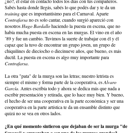
¿no?, el estar en contacto todos los días con tus compañeros.
Sabés hasta donde llegás, sabés lo que podés dar y te da un
training
que es importantísimo para el Carnaval. Aparte
Contrafarsa
no es solo cantar, cuando surgió apareció con
nosotros
Hugo Bardallo
haciendo la puesta en escena, que no
había mucha puesta en escena en las murgas. El vino en el año
’89 y fue un cambio. Tuvimos la suerte de trabajar con él y él
capaz que la tuvo de encontrar un grupo joven, un grupo de
chiquilines de dieciocho o diecinueve años, que bueno, es más
ductil. La puesta en escena es algo muy importante para
Contrafarsa
.
La otra "pata" de la murga son las letras; nuestro letrista es
siempre el mismo y forma parte de la cooperativa, es
Alvaro
García
. Antes escribía todo y ahora se dedica más que nada a
escribir presentación y retirada, que lo hace muy bien. Y bueno,
el hecho de ser una cooperativa en la parte económica y ser una
cooperativa en la parte artística te da un ensamble distinto que
quizá no se vea en otros lados.
¿En qué momento sintieron que dejaban de ser la murga "de
Sayago" y empezaban a ser una de las murgas grandes?