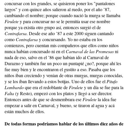
concursar con los grandes, se quisieron poner los "pantalones
largos" y con quince años salieron al ruedo, por el año ’87,
cambiando el nombre; porque cuando nació la murga se llamaba
Firulete
y para concursar no se le permitía usar ese nombre
porque ya existía otro grupo así, entonces surgió el de
Contrafarsa
. Desde ese año ’87 a este 2000 siguen cantando
como
Contrafarsa
y concursando. Yo no estaba en los
comienzos, pero cuentan mis compañeros que ellos como niños
nunca habían concursado ni en el
Carnaval de las Promesas
ni
nada de eso, salvo en el ’86 que habían ido al Carnaval de
Durazno y también fue un poco un puntapié ¿no?, porque ahí les
fue muy bien y le encontraron el gustito a eso. Pasaba que los
niños iban creciendo y venían de otras murgas, murgas conocidas,
y se los iban llevando a estos botijas. Uno de ellos fue el
Pitufo
Lombardo
que era el redoblante de
Firulete
y un día se fue para la
Falta
(y Resto), empezó con los platos y llegó a ser director.
Entonces antes de que se desmembrara ese
Firulete
la idea fue
empezar a salir en Carnaval, y bueno, se tiraron al agua y acá
están muchos de ellos.
De todas formas podríamos hablar de los últimos diez años de