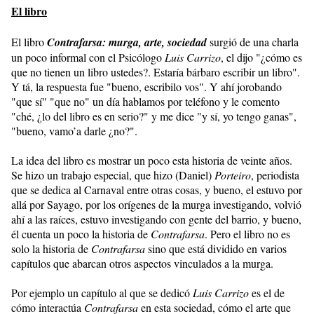
El libro
El libro
Contrafarsa: murga, arte, sociedad
surgió de una charla
un poco informal con el Psicólogo
Luis Carrizo
, el dijo "¿cómo es
que no tienen un libro ustedes?. Estaría bárbaro escribir un libro".
Y tá, la respuesta fue "bueno, escribilo vos". Y ahí jorobando
"que sí" "que no" un día hablamos por teléfono y le comento
"ché, ¿lo del libro es en serio?" y me dice "y sí, yo tengo ganas",
"bueno, vamo’a darle ¿no?".
La idea del libro es mostrar un poco esta historia de veinte años.
Se hizo un trabajo especial, que hizo (Daniel)
Porteiro
, periodista
que se dedica al Carnaval entre otras cosas, y bueno, el estuvo por
allá por Sayago, por los orígenes de la murga investigando, volvió
ahí a las raíces, estuvo investigando con gente del barrio, y bueno,
él cuenta un poco la historia de
Contrafarsa
. Pero el libro no es
solo la historia de
Contrafarsa
sino que está dividido en varios
capítulos que abarcan otros aspectos vinculados a la murga.
Por ejemplo un capítulo al que se dedicó
Luis Carrizo
es el de
cómo interactúa
Contrafarsa
en esta sociedad, cómo el arte que