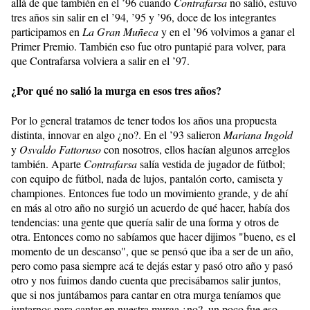
allá de que también en el ’96 cuando
Contrafarsa
no salió, estuvo
tres años sin salir en el ’94, ’95 y ’96, doce de los integrantes
participamos en
La Gran Muñeca
y en el ’96 volvimos a ganar el
Primer Premio. También eso fue otro puntapié para volver, para
que Contrafarsa volviera a salir en el ’97.
¿Por qué no salió la murga en esos tres años?
Por lo general tratamos de tener todos los años una propuesta
distinta, innovar en algo ¿no?. En el ’93 salieron
Mariana Ingold
y
Osvaldo Fattoruso
con nosotros, ellos hacían algunos arreglos
también. Aparte
Contrafarsa
salía vestida de jugador de fútbol;
con equipo de fútbol, nada de lujos, pantalón corto, camiseta y
championes. Entonces fue todo un movimiento grande, y de ahí
en más al otro año no surgió un acuerdo de qué hacer, había dos
tendencias: una gente que quería salir de una forma y otros de
otra. Entonces como no sabíamos que hacer dijimos "bueno, es el
momento de un descanso", que se pensó que iba a ser de un año,
pero como pasa siempre acá te dejás estar y pasó otro año y pasó
otro y nos fuimos dando cuenta que precisábamos salir juntos,
que si nos juntábamos para cantar en otra murga teníamos que
juntarnos para cantar en nuestra murga ¿no?, un poco fue eso.