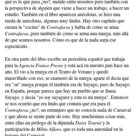
qué es lo que pasa ¿no?, metido entre nosotros pero también con
la perspectiva de alguien que viene a hacer un trabajo, a hacer un
estudio. También en el libro aparecen anécdotas, se hizo una
rueda de anécdotas, algunas muy lindas. Hay otro capítulo que
cuenta la "cocina" de
Contrafarsa
y habla de cómo se arma
Contrafarsa
, pero también de cómo se arma una murga, más allá
de que seamos nosotros. Cómo es que de la nada surja ese
espectáculo.
En otra parte del libro escribe un periodista español que trabaja
para la
Agencia France
Presse
y está acá en nuestro país hace un
año. El vio a la murga en el Teatro de Verano y quedó
maravillado con eso, se enamoró de la murga; aparte él decía que
era "su" murga porque él también era de Sayago, pero de Sayago
en España, porque parece que hay un pueblo que se llama
Sayago, y decía "yo soy sayaguez y esta es mi murga". Entonces
se nos ocurrió que era lindo que contara qué era para él
Contrafarsa
¿no?, un extranjero que no conocía nada de Carnaval
y que ahora se siente parte de esto. Hay muchísimas cosas más,
entre ellas un prólogo de la diputada
Daisy Tourné
y la
participación de
Milita Alfaro
, que es toda una autoridad en la
historia del Carnaval.