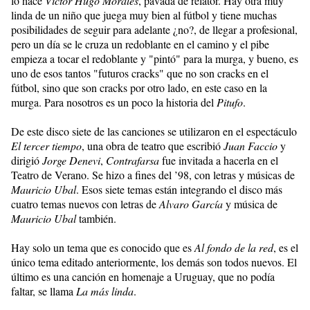
lo hace
Víctor Hugo Morales
, pavada de relator. Hay otra muy
linda de un niño que juega muy bien al fútbol y tiene muchas
posibilidades de seguir para adelante ¿no?, de llegar a profesional,
pero un día se le cruza un redoblante en el camino y el pibe
empieza a tocar el redoblante y "pintó" para la murga, y bueno, es
uno de esos tantos "futuros cracks" que no son cracks en el
fútbol, sino que son cracks por otro lado, en este caso en la
murga. Para nosotros es un poco la historia del
Pitufo
.
De este disco siete de las canciones se utilizaron en el espectáculo
El tercer tiempo
, una obra de teatro que escribió
Juan Faccio
y
dirigió
Jorge Denevi
,
Contrafarsa
fue invitada a hacerla en el
Teatro de Verano. Se hizo a fines del ’98, con letras y músicas de
Mauricio Ubal
. Esos siete temas están integrando el disco más
cuatro temas nuevos con letras de
Alvaro García
y música de
Mauricio Ubal
también.
Hay solo un tema que es conocido que es
Al fondo de la red
, es el
único tema editado anteriormente, los demás son todos nuevos. El
último es una canción en homenaje a Uruguay, que no podía
faltar, se llama
La más linda
.