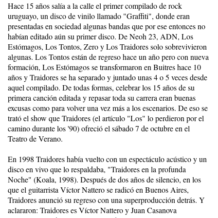
Hace 15 años salía a la calle el primer compilado de rock
uruguayo, un disco de vinilo llamado "Graffiti", donde eran
presentadas en sociedad algunas bandas que por ese entonces no
habían editado aún su primer disco. De Neoh 23, ADN, Los
Estómagos, Los Tontos, Zero y Los Traidores solo sobrevivieron
algunas. Los Tontos están de regreso hace un año pero con nueva
formación, Los Estómagos se transformaron en Buitres hace 10
años y Traidores se ha separado y juntado unas 4 o 5 veces desde
aquel compilado. De todas formas, celebrar los 15 años de su
primera canción editada y repasar toda su carrera eran buenas
excusas como para volver una vez más a los escenarios. De eso se
trató el show que Traidores (el artículo "Los" lo perdieron por el
camino durante los '90) ofreció el sábado 7 de octubre en el
Teatro de Verano.
En 1998 Traidores había vuelto con un espectáculo acústico y un
disco en vivo que lo respaldaba, "Traidores en la profunda
Noche" (Koala, 1998). Después de dos años de silencio, en los
que el guitarrista Víctor Nattero se radicó en Buenos Aires,
Traidores anunció su regreso con una superproducción detrás. Y
aclararon: Traidores es Víctor Nattero y Juan Casanova