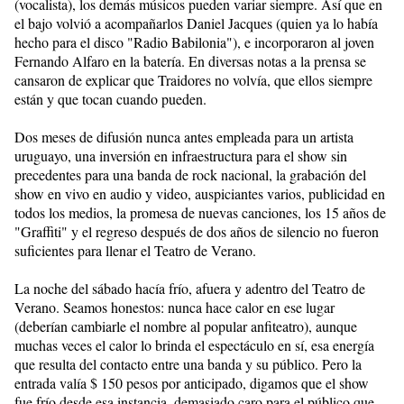
(vocalista), los demás músicos pueden variar siempre. Así que en
el bajo volvió a acompañarlos Daniel Jacques (quien ya lo había
hecho para el disco "Radio Babilonia"), e incorporaron al joven
Fernando Alfaro en la batería. En diversas notas a la prensa se
cansaron de explicar que Traidores no volvía, que ellos siempre
están y que tocan cuando pueden.
Dos meses de difusión nunca antes empleada para un artista
uruguayo, una inversión en infraestructura para el show sin
precedentes para una banda de rock nacional, la grabación del
show en vivo en audio y video, auspiciantes varios, publicidad en
todos los medios, la promesa de nuevas canciones, los 15 años de
"Graffiti" y el regreso después de dos años de silencio no fueron
suficientes para llenar el Teatro de Verano.
La noche del sábado hacía frío, afuera y adentro del Teatro de
Verano. Seamos honestos: nunca hace calor en ese lugar
(deberían cambiarle el nombre al popular anfiteatro), aunque
muchas veces el calor lo brinda el espectáculo en sí, esa energía
que resulta del contacto entre una banda y su público. Pero la
entrada valía $ 150 pesos por anticipado, digamos que el show
fue frío desde esa instancia, demasiado caro para el público que