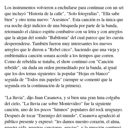
Los instrumentos volvieron a enchufarse para continuar con un set
que incluyó "Historia de la calle", "Solo fotografías", "Ella sabe
bien" y otro tema nuevo: "Asesinos". Esta canción es la única que
esa noche dejó indicios de una búsqueda por parte de la banda,
retomando el clásico espírtu combativo con su letra y con arreglos
que la alejan del sonido "Babilonia" del cual parece que les cuesta
desperenderse. También fueron muy interesantes los nuevos
arreglos que le dieron a "Rebel circo", haciendo que una vieja y
emblemática canción sonara acorde a los tiempos que corren.
Como de rebeldía se trataba, el show continuó con "Canción
rebelde", sin duda un orden premeditado por la banda, al igual
que los dos temas siguientes: la popular "Hojas en blanco"
seguida de "Todos mis papeles" (siempre se comentó que la
segunda era la continuación de la primera).
"La lluvia", dijo Juan Casanova, y si bien una gran luna colgaba
del cielo, "La lluvia cae sobre Montevideo" fue la siguiente
canción, uno de los pocos "himnos" populares del rock uruguayo.
Después de tocar "Enemigo del mundo", Casanova agradeció al
público presente y expresó: "les damos nuestro corazón, el alma,
nuestra vida, nuestras canciones, gracias", y la emoción continuó