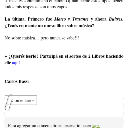
Y más: es sobrehumano el camino q han hecho estos tipos: tienen
todos mis respetos, son unos capos!
La última. Primero fue
y ahora
Mateo y Trasante
Buitres.
¿Tenés en mente un nuevo libro sobre música?
No sobre música… pero nunca se sabe!!!
+ ¿Querés leerlo? Participá en el sorteo de 2 Libros haciendo
clic
aquí
Carlos Bassi
Comentarios
Para agregar un comentario es necesario hacer
login.