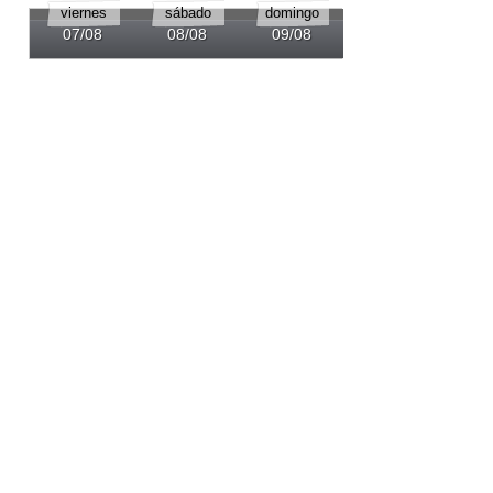
viernes
sábado
domingo
lunes
07/08
08/08
09/08
10/08