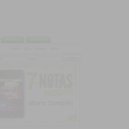
Mi Canasta
Mis Pedidos
Discos
|
DVDs
|
Remeras
|
Libros
:
Clave: