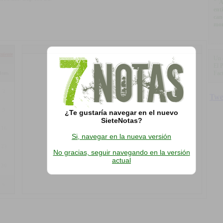
"`A
ent
can
mom
guiente
Un 
El 
Fact
dom.
2
9
¿Te gustaría navegar en el nuevo
SieteNotas?
16
Si, navegar en la nueva versión
23
No gracias, seguir navegando en la versión
actual
30
6