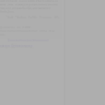
mor Profundo´ es una magia. Que yo todavía no
iendo... bah, entiendo sí, porque cuando hice esa
ción sentí que pasaba algo, que sintonicé el
ento justo".
Alberto "Mandrake" Wolf (Los Terapeutas), 7/2001
día como hoy, pero de
1998
...
Peyote Asesino presentaba el disco "Terraja" en La
oría
Tweets por @Html.Raw("@sietenotasuy")