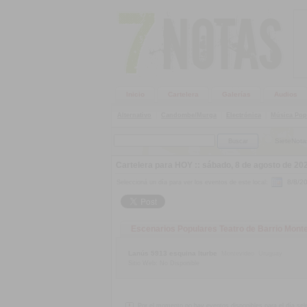
Inicio
Cartelera
Galerías
Audios
Alternativo
|
Candombe/Murga
|
Electrónica
|
Música Pop
SieteNota
Cartelera para HOY ::
sábado, 8 de agosto de 20
Seleccioná un día para ver los eventos de este local:
Escenarios Populares Teatro de Barrio Monte
Lanús 5913 esquina Iturbe
Montevideo
Uruguay
Sitio Web: No Disponible
Por el momento no hay eventos disponibles para el día sele