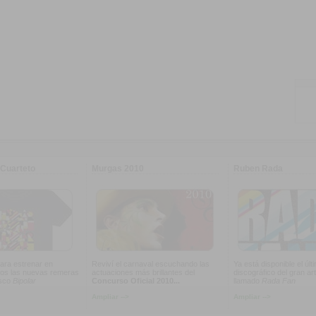
Cuarteto
Murgas 2010
Ruben Rada
ara estrenar en
Reviví el carnaval escuchando las
Ya está disponible el últ
os las nuevas remeras
actuaciones más brillantes del
discográfico del gran art
isco
Bipolar
Concurso Oficial 2010...
llamado
Rada Fan
Ampliar -->
Ampliar -->