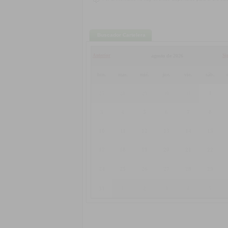
Buscador Cartelera
Anterior
agosto de 2026
Si
lun.
mar.
mié.
jue.
vie.
sáb.
27
28
29
30
31
1
3
4
5
6
7
8
10
11
12
13
14
15
17
18
19
20
21
22
24
25
26
27
28
29
31
1
2
3
4
5