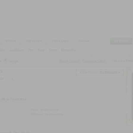
Videos
Intérpretes
Video Clips
Música
La Tienda
ular
|
Jazz/Blues
|
Pop
|
Rock
|
Tango
|
Especiales
Nuevo Usuario
Recuperar Clave
Usuario o Email
s
Google
|
26
Día Anterior
|
Día Siguiente
 de la Francesa
Email: No Disponible
Teléfono: No Disponible
ccionado. Elegí otro día.