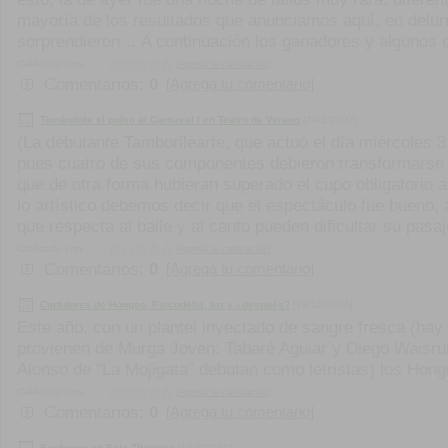
mayoría de los resultados que anunciamos aquí, en delur
sorprendieron… A continuación los ganadores y algunos c
Calificado con:
[Agregá tu calificación]
Comentarios:
0
[Agregá tu comentario]
Tomándole el pulso al Carnaval I en Teatro de Verano
[29/1/2007]
(La debutante Tamborilearte, que actuó el día miércoles
pues cuatro de sus componentes debieron transformarse
que de otra forma hubieran superado el cupo obligatorio a
lo artístico debemos decir que el espectáculo fue bueno, 
que respecta al baile y al canto pueden dificultar su pasa
Calificado con:
[Agregá tu calificación]
Comentarios:
0
[Agregá tu comentario]
Curtidores de Hongos, Psicodelia, luz y ¿después?
[29/12/2006]
Este año, con un plantel inyectado de sangre fresca (ha
provienen de Murga Joven: Tabaré Aguiar y Diego Waisr
Alonso de “La Mojigata” debutan como letristas) los Hong
Calificado con:
[Agregá tu calificación]
Comentarios:
0
[Agregá tu comentario]
Sordromo en Sala Zitarrosa