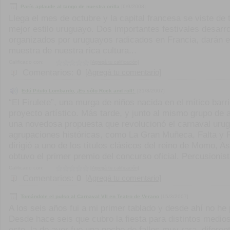
París aplaude al tango de nuestra orilla
[6/9/2008]
Llega el mes de octubre y la capital francesa se viste d
mejor estilo uruguayo. Dos importantes festivales desarro
organizados por uruguayos radicados en Francia, darán e
muestra de nuestra rica cultura...
Calificado con:
[Agregá tu calificación]
Comentarios:
0
[Agregá tu comentario]
Edú Pitufo Lombardo, ¡Es sólo Rock and roll!
[31/8/2007]
“El Firulete”, una murga de niños nacida en el mítico bar
proyecto artístico. Más tarde, y junto al mismo grupo de
una novedosa propuesta que revolucionó el carnaval urug
agrupaciones históricas, como La Gran Muñeca, Falta y 
dirigió a uno de los títulos clásicos del reino de Momo, 
obtuvo el primer premio del concurso oficial. Percusionis
Calificado con:
[Agregá tu calificación]
Comentarios:
0
[Agregá tu comentario]
Tomándole el pulso al Carnaval VII en Teatro de Verano
[15/3/2007]
A los seis años fui a mi primer tablado y desde ahí no he 
Desde hace seis que cubro la fiesta para distintos medio
esto, la de ayer fue una noche de fallos muy rara, diferen