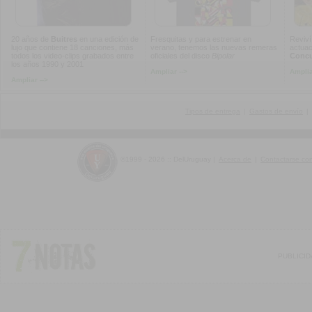
20 años de
Buitres
en una edición de
Fresquitas y para estrenar en
Reviví
lujo que contiene 18 canciones, más
verano, tenemos las nuevas remeras
actuac
todos los video-clips grabados entre
oficiales del disco
Bipolar
Concur
los años 1990 y 2001
Ampliar -->
Amplia
Ampliar -->
Tipos de entrega
|
Gastos de envío
|
©1999 - 2026 :: DelUruguay
|
Acerca de
|
Contactarse co
PUBLICI