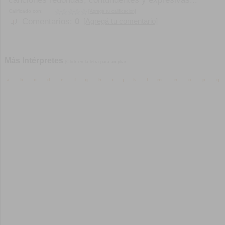
Calificado con:
[Agregá tu calificación]
Comentarios:
0
[Agregá tu comentario]
Más Intérpretes
[Click en la letra para ampliar]
a
b
c
d
e
f
g
h
i
j
k
l
m
n
o
p
q