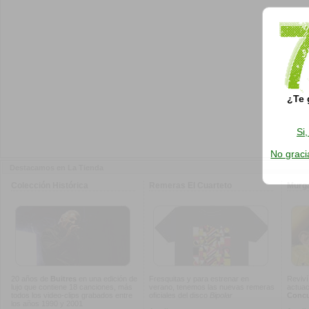
¿Te 
Si
No graci
Destacamos en La Tienda
Colección Histórica
Remeras El Cuarteto
Murg
20 años de
Buitres
en una edición de
Fresquitas y para estrenar en
Reviví
lujo que contiene 18 canciones, más
verano, tenemos las nuevas remeras
actuac
todos los video-clips grabados entre
oficiales del disco
Bipolar
Concur
los años 1990 y 2001