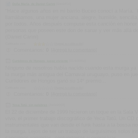
Doña María, de Daniel Carini
[3/4/2014]
"Hace algunos años en mi barrio Buceo conocí a María, 
llamábamos, una mujer anciana, alegre, humilde, sencill
por todos. Años después compuse esta canción en honor a
personas que poseen este don de sanar y ver más allá de 
(Daniel Carini)
Calificado con:
[Agregá tu calificación]
Comentarios:
0
[Agregá tu comentario]
Curtidores de Hongos, juego viviente
[31/3/2004]
Ninguno de nosotros había nacido cuando esta murga ya
la murga más antigua del Carnaval uruguayo, puso en jue
Curtidores de Hongos ganó su 14º premio...
Calificado con:
[Agregá tu calificación]
Comentarios:
0
[Agregá tu comentario]
Yeca Tatú, sin palabras
[24/3/2002]
El 22 de diciembre de 1999 hicieron un toque en la Sala V
vivo, el primer trabajo discográfico de Yeca Tatú. Un C
instrumentales que van desde el funk hasta a la bossa n
la murga. Lejos de ser un trabajo de larguísimos solos in
canciones redondas, contundentes y expresivas...