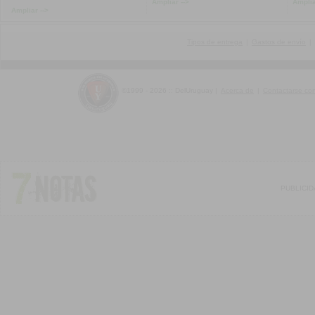
Ampliar -->
Amplia
Ampliar -->
Tipos de entrega
|
Gastos de envío
|
©1999 - 2026 :: DelUruguay
|
Acerca de
|
Contactarse co
PUBLICI