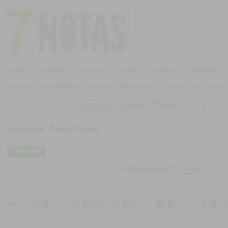
Inicio
Cartelera
Galerías
Audios
Videos
Intérpretes
Alternativo
|
Candombe/Murga
|
Electrónica
|
Música Popular
|
Jazz/Blues
|
Pop
|
Rock
|
SieteNotas
Google
Buscador:
Daniel Carini
Buscador
Mostrar:
[Audios]
[Notas]
[Galerías]
[Videos]
[Vid