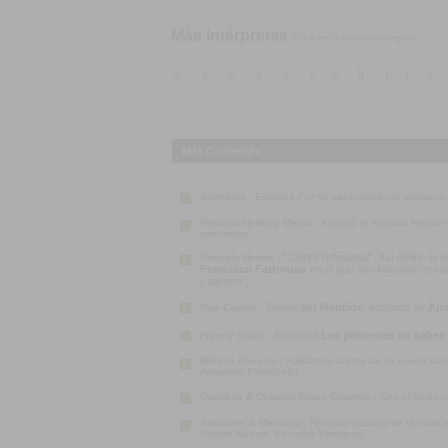
Más Intérpretes
[Click en la letra para ampliar]
a
b
c
d
e
f
g
h
i
j
k
Más Contenido
Alfonsina :
Escuchá
Por no saber decir
, un adelanto
Festival Medio y Medio :
Arrancó el habitual festiva
conciertos.
“ChirloProfesional”. Así define la
Gonzalo Brown :
Francisco Fattoruso
en el que han buscado crear u
y pistero”
.
Suena
Sin Mentirte
, adelanto de
Ape
Max Capote :
Escuchá
Las princesas no saben
Franny Glass :
Mónica Navarro :
Hablamos acerca de su nuevo rol co
Alejandro Persichetti)
Cutinella & Chapital Blues Cuarteto :
Con el blues c
Spuntone & Mendaro :
Revisitar clásicos de la músi
Estado Natural. Escuchá
Ventanas
.