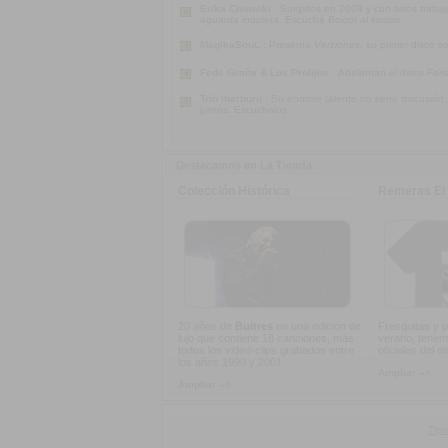
Erika Chuwoki :
Surgidos en 2009 y con otros traba
aguarda inquieta
. Escuchá
Boicot al kiosco
.
MagikaSouL :
Presenta
Verziones
, su primer disco s
Fede Graña & Los Prolijos :
Adelantan el disco
Feri
Trío Ibarburu :
Su enorme talento no tiene discusión
juntos. Escuchalos.
Destacamos en La Tienda
Colección Histórica
Remeras El 
20 años de
Buitres
en una edición de
Fresquitas y p
lujo que contiene 18 canciones, más
verano, tenem
todos los video-clips grabados entre
oficiales del d
los años 1990 y 2001
Ampliar -->
Ampliar -->
Tipo