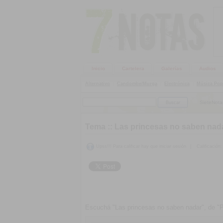
Inicio
Cartelera
Galerías
Audios
Alternativo
|
Candombe/Murga
|
Electrónica
|
Música Pop
SieteNota
Tema ::
Las princesas no saben nada
Upss!!! Para calificar hay que iniciar sesión
|
Calificación:
Escuchá "Las princesas no saben nadar", de "P