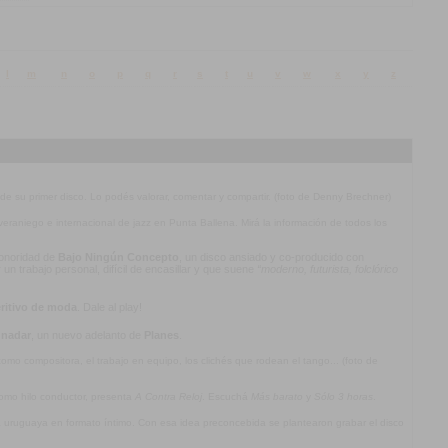
l
m
n
o
p
q
r
s
t
u
v
w
x
y
z
 de su primer disco. Lo podés valorar, comentar y compartir. (foto de Denny Brechner)
l veraniego e internacional de jazz en Punta Ballena. Mirá la información de todos los
 sonoridad de
Bajo Ningún Concepto
, un disco ansiado y co-producido con
n trabajo personal, difícil de encasillar y que suene
“moderno, futurista, folclórico
ritivo de moda
. Dale al play!
 nadar
, un nuevo adelanto de
Planes
.
mo compositora, el trabajo en equipo, los clichés que rodean el tango... (foto de
omo hilo conductor, presenta
A Contra Reloj
. Escuchá
Más barato
y
Sólo 3 horas
.
ca uruguaya en formato íntimo. Con esa idea preconcebida se plantearon grabar el disco