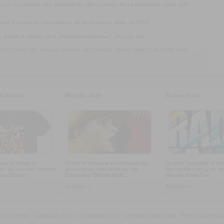
jos en su espalda, está adelantando algunos temas de
La inesperada mugre que
olista. Escuchá su interpretación de
Never tear us apart
, de INXS.
a
, donde la canción es la
"principal protagonista"
. Escuchá
Hoy
.
. Han tocado con todos los grandes, sin embargo,
Huella Digital
es su primer disco
Cuarteto
Murgas 2010
Ruben Rada
ara estrenar en
Reviví el carnaval escuchando las
Ya está disponible el últ
os las nuevas remeras
actuaciones más brillantes del
discográfico del gran art
isco
Bipolar
Concurso Oficial 2010...
llamado
Rada Fan
Ampliar -->
Ampliar -->
s de entrega
|
Gastos de envío
|
Formas de pago
|
Condiciones de venta
|
Preguntas Frecue