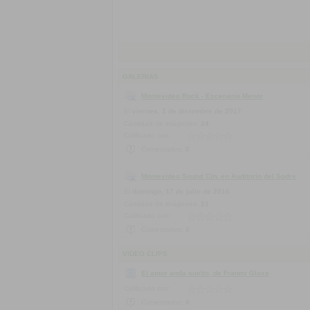
GALERIAS
Montevideo Rock - Escenario Menor
El
viernes, 1 de diciembre de 2017
Cantidad de imágenes:
24
Calificado con:
Comentarios:
0
Montevideo Sound City en Auditorio del Sodre
El
domingo, 17 de julio de 2016
Cantidad de imágenes:
21
Calificado con:
Comentarios:
0
VIDEO CLIPS
El amor anda suelto, de Franny Glass
Calificado con:
Comentarios:
0