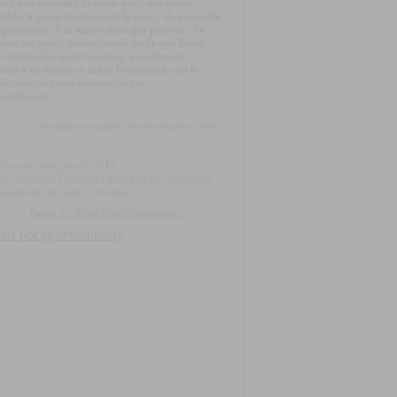
.hay una montaña de cosas que salen que es
reíble. A pesar de cómo está la cosa y de que nadie
pra discos. Y es maravilloso que pase eso. Yo
mpre me quedé deslumbrado desde que llegué
, siempre fue así el Uruguay: está lleno de
icos y de bandas y mirás la cartelera y no lo
és creer, es como espectacular, es
raordinario".
Maximiliano Angelieri (Exilio Psíquico), 9/2002
día como hoy, pero de
2015
...
le función de Fernando Cabrera en los festejos del
 aniversario de Teatro El Galpón
Tweets por @Html.Raw("@sietenotasuy")