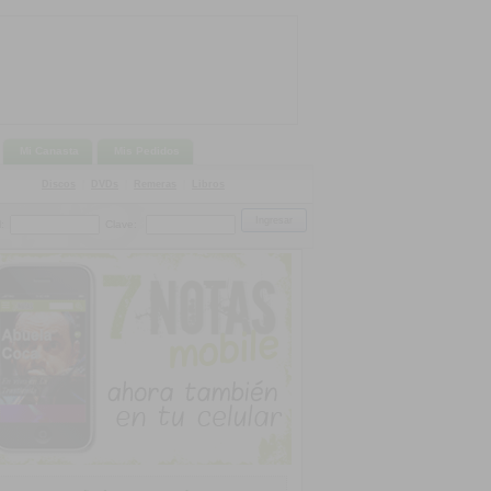
Mi Canasta
Mis Pedidos
Discos
|
DVDs
|
Remeras
|
Libros
:
Clave: