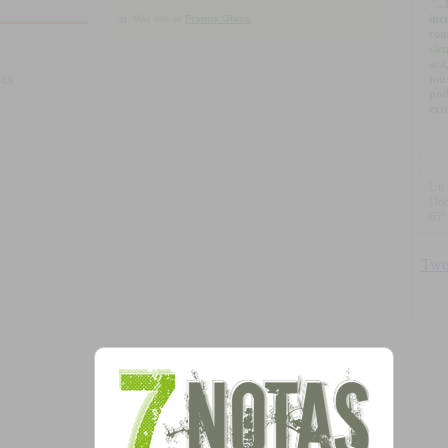
"..
inc
Franny Glass
Más info de
com
sie
acá
mús
pod
ext
Un 
Dob
65º