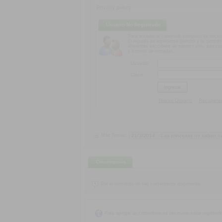
Usuario No Registrado
Para acceder al contenido completo es necesa
El registro es totalmente gratuito y te permiti
diferentes secciones de nuestro sitio, partic
y sorteos de entradas.
Usuario:
Clave:
Nuevo Usuario
Recuperar
-
Más Temas:
Comentarios
Por el momento no hay comentarios disponibles.
Para agregar un comentario es necesario estar registrad