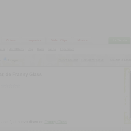
Videos
Intérpretes
Video Clips
Música
La Tienda
ular
|
Jazz/Blues
|
Pop
|
Rock
|
Tango
|
Especiales
Nuevo Usuario
Recuperar Clave
Usuario o Email
s
Google
|
r, de Franny Glass
lanes", el nuevo disco de
Franny Glass
.