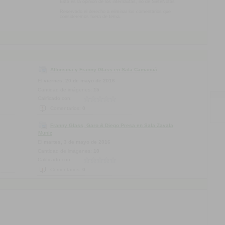
Esta es la opinión de los internautas, no de SieteNotas
Reservado el derecho a eliminar los comentarios que
consideremos fuera de tema.
Alfonsina y Franny Glass en Sala Camacuá
El
viernes, 20 de mayo de 2016
Cantidad de imágenes:
15
Calificado con:
Comentarios:
0
Franny Glass, Garo & Diego Presa en Sala Zavala
Muniz
El
martes, 3 de mayo de 2016
Cantidad de imágenes:
10
Calificado con:
Comentarios:
0