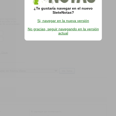
¿Te gustaría navegar en el nuevo
SieteNotas?
rio registrarse.
Si, navegar en la nueva versión
rá acceder a las
ipar de promociones
No gracias, seguir navegando en la versión
actual
 Clave
o.
Al agregar un comentario: