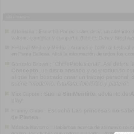
Más Contenido
Alfonsina :
Escuchá
Por no saber decir
, un adelanto 
valorar, comentar y compartir. (foto de Denny Brechne
Festival Medio y Medio :
Arrancó el habitual festival 
en Punta Ballena. Mirá la información de todos los con
“ChirloProfesional”. Así define 
Gonzalo Brown :
Concepto
, un disco ansiado y co-producido c
el que han buscado crear un trabajo personal, di
suene
“moderno, futurista, folclórico y pistero”
.
Suena
Sin Mentirte
, adelanto de
A
Max Capote :
play!
Escuchá
Las princesas no sab
Franny Glass :
de
Planes
.
Mónica Navarro :
Hablamos acerca de su nuevo rol co
equipo, los clichés que rodean el tango... (foto de Alej