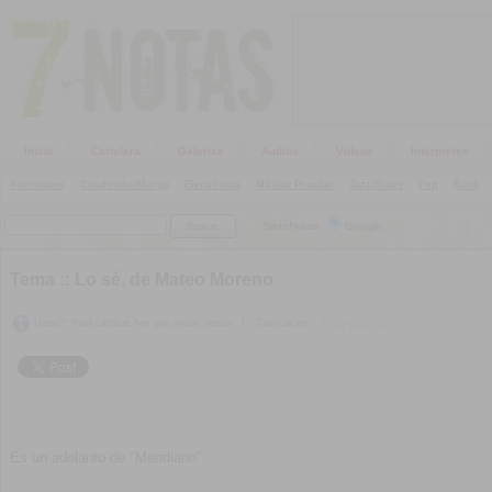
Inicio
Cartelera
Galerías
Audios
Videos
Intérpretes
Alternativo
|
Candombe/Murga
|
Electrónica
|
Música Popular
|
Jazz/Blues
|
Pop
|
Rock
|
SieteNotas
Google
Tema ::
Lo sé, de Mateo Moreno
Upss!!! Para calificar hay que iniciar sesión
|
Calificación:
Es un adelanto de "Meridiano"