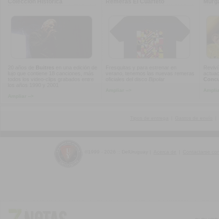
Colección Histórica
Remeras El Cuarteto
Murg
20 años de
Buitres
en una edición de
Fresquitas y para estrenar en
Reviví
lujo que contiene 18 canciones, más
verano, tenemos las nuevas remeras
actuac
todos los video-clips grabados entre
oficiales del disco
Bipolar
Concur
los años 1990 y 2001
Ampliar -->
Amplia
Ampliar -->
Tipos de entrega
|
Gastos de envío
|
©1999 - 2026 :: DelUruguay
|
Acerca de
|
Contactarse co