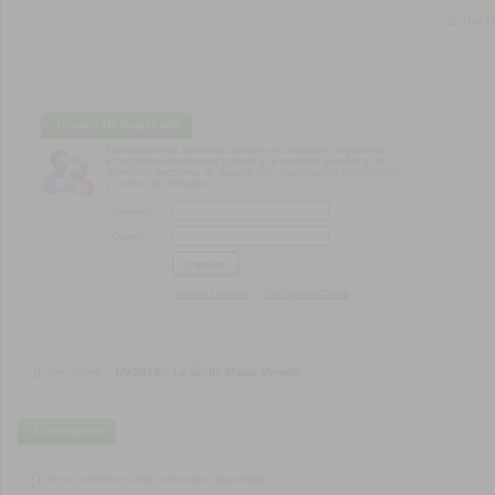
Más in
Usuario No Registrado
Para acceder al contenido completo es necesario registrarse.
El registro es totalmente gratuito y te permitirá acceder a las
diferentes secciones de nuestro sitio, participar de promociones
y sorteos de entradas.
Usuario:
Clave:
Nuevo Usuario
Recuperar Clave
-
Más Temas:
Comentarios
Por el momento no hay comentarios disponibles.