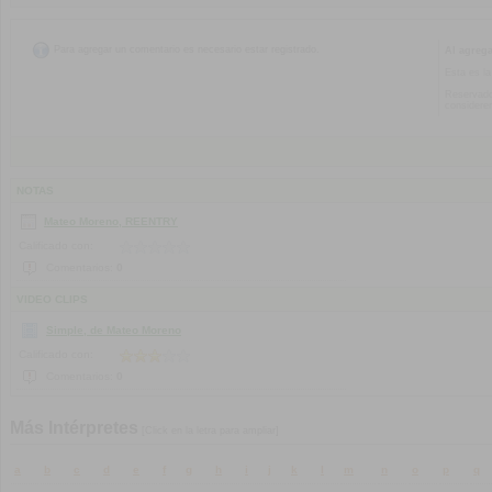
Para agregar un comentario es necesario estar registrado.
Al agreg
Esta es la
Reservado
considere
NOTAS
Mateo Moreno, REENTRY
Calificado con:
Comentarios:
0
VIDEO CLIPS
Simple, de Mateo Moreno
Calificado con:
Comentarios:
0
Más Intérpretes
[Click en la letra para ampliar]
a
b
c
d
e
f
g
h
i
j
k
l
m
n
o
p
q