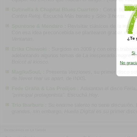
Cutinella & Chapital Blues Cuarteto :
Con el blues c
Contra Reloj
. Escuchá
Más barato
y
Sólo 3 horas
.
Spuntone & Mendaro :
Revisitar clásicos de la músi
Con esa idea preconcebida se plantearon grabar el di
Ventanas
.
¿Te 
Erika Chuwoki :
Surgidos en 2009 y con otros trabajo
Si
adelantando algunos temas de
La inesperada mugre qu
Boicot al kiosco
.
No graci
MagikaSouL :
Presenta
Verziones
, su primer disco so
de
Never tear us apart
, de INXS.
Fede Graña & Los Prolijos :
Adelantan el disco
Feria
"principal protagonista"
. Escuchá
Hoy
.
Trío Ibarburu :
Su enorme talento no tiene discusión.
grandes, sin embargo,
Huella Digital
es su primer disc
Destacamos en La Tienda