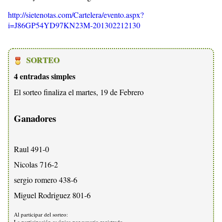
http://sietenotas.com/Cartelera/evento.aspx?
i=J86GP54YD97KN23M-201302212130
SORTEO
4 entradas simples
El sorteo finaliza el martes, 19 de Febrero
Ganadores
Raul 491-0
Nicolas 716-2
sergio romero 438-6
Miguel Rodriguez 801-6
Al participar del sorteo:
La participación es única por usuario registrado.