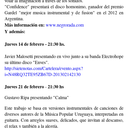
volar la imaginación a través de los sonidos.
"Confidence" presentará el disco homonimo, ganador del premio
Gardel "mejor musica instrumental y de fusion" en el 2012 en
Argentina.
Más información en:
www.negrorada.com
Y además:
Jueves 14 de febrero - 21:30 hs.
Javier Malosetti presentando en vivo junto a su banda Electrohope
su último disco "Enves".
http://sietenotas.com/Cartelera/evento.aspx?
i=N48RQ32TE95ZB67D-201302142130
Jueves 21 de febrero
21:30 hs
-
Gustavo Ripa presentando "Calma"
Este trabajo se basa en versiones instrumentales de canciones de
diversos autores de la Música Popular Uruguaya, interpretadas en
guitarra. Con arreglos suaves, delicados, que invitan al descanso,
el relax y también a la alegría.