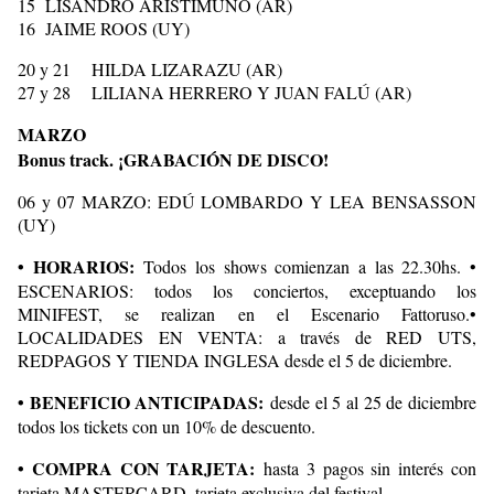
15 LISANDRO ARISTIMUÑO (AR)
16 JAIME ROOS (UY)
20 y 21 HILDA LIZARAZU (AR)
27 y 28 LILIANA HERRERO Y JUAN FALÚ (AR)
MARZO
Bonus track. ¡GRABACIÓN DE DISCO!
06 y 07 MARZO: EDÚ LOMBARDO Y LEA BENSASSON
(UY)
• HORARIOS:
Todos los shows comienzan a las 22.30hs. •
ESCENARIOS: todos los conciertos, exceptuando los
MINIFEST, se realizan en el Escenario Fattoruso.•
LOCALIDADES EN VENTA: a través de RED UTS,
REDPAGOS Y TIENDA INGLESA desde el 5 de diciembre.
• BENEFICIO ANTICIPADAS:
desde el 5 al 25 de diciembre
todos los tickets con un 10% de descuento.
• COMPRA CON TARJETA:
hasta 3 pagos sin interés con
tarjeta MASTERCARD, tarjeta exclusiva del festival.