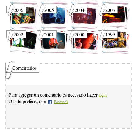
2006
2005
2004
2003
2002
2001
2000
1999
Comentarios
Para agregar un comentario es necesario hacer
login.
O si lo preferís, con
Facebook