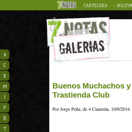
CARTELERA
MULTIM
A
C
E
Buenos Muchachos y A
M
Trastienda Club
J
P
Por Jorge Peña, de 4 Cuarenta. 10/9/2016
R
T