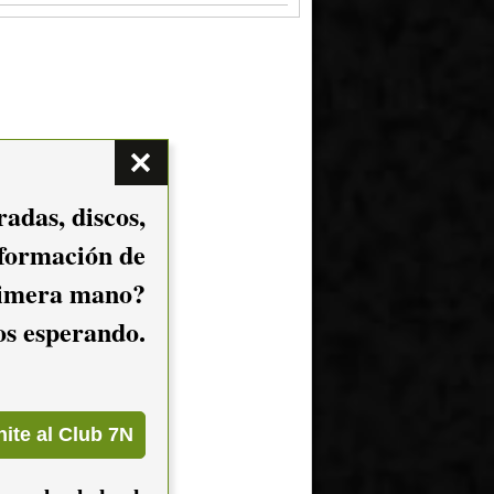
adas, discos,
nformación de
imera mano?
mos esperando.