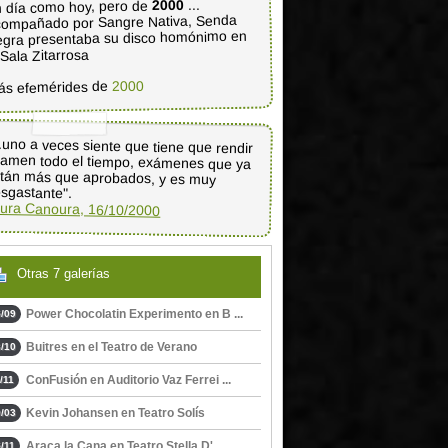
...
2000
 día como hoy, pero de
ompañado por Sangre Nativa, Senda
gra presentaba su disco homónimo en
 Sala Zitarrosa
2000
ás efemérides de
..uno a veces siente que tiene que rendir
amen todo el tiempo, exámenes que ya
stán más que aprobados, y es muy
sgastante".
ura Canoura, 16/10/2000
Otras 7 galerías
Power Chocolatin Experimento en B ...
/09
Buitres en el Teatro de Verano
/10
ConFusión en Auditorio Vaz Ferrei ...
/11
Kevin Johansen en Teatro Solís
/03
Araca la Cana en Teatro Stella D' ...
/11