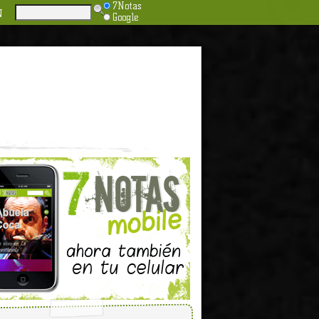
7Notas
N
Google