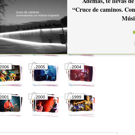
Además, te llevás de
2016
2015
2014
“Cruce de caminos. Con
Músi
2011
2010
2009
2006
2005
2004
2001
2000
1999