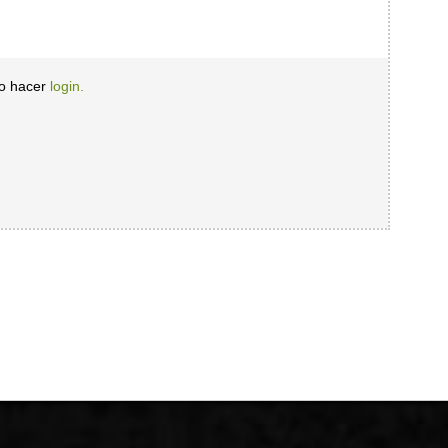
io hacer
login.