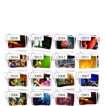
2018
2017
2016
2015
2014
2013
2012
2011
2010
2009
2008
2007
2006
2005
2004
2003