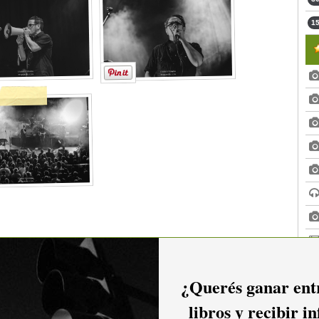
15
¿Querés ganar entr
libros y recibir i
2016
2015
2014