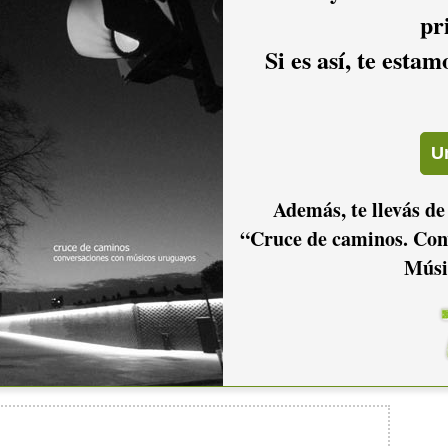
pr
Si es así, te esta
2011
2010
2009
2006
2005
2004
Además, te llevás de
“Cruce de caminos. Con
Músi
2001
2000
1999