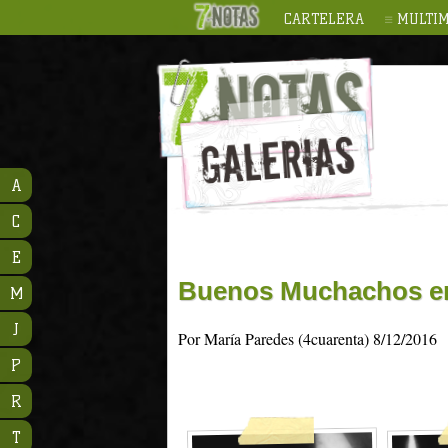
CARTELERA
MULTIM
A
C
E
Buenos Muchachos en
M
J
Por María Paredes (4cuarenta) 8/12/2016
P
R
T