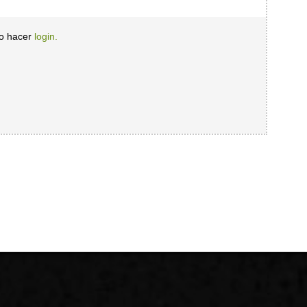
io hacer
login.