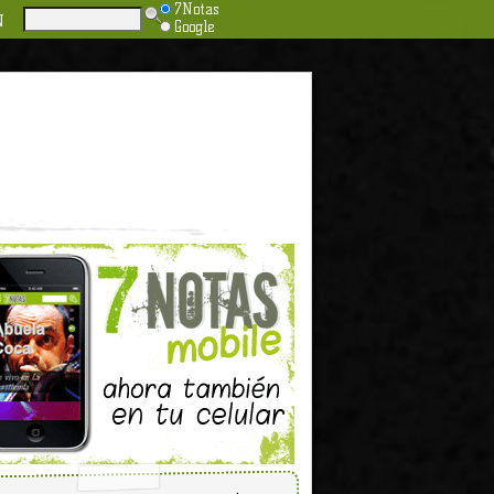
7Notas
N
Google