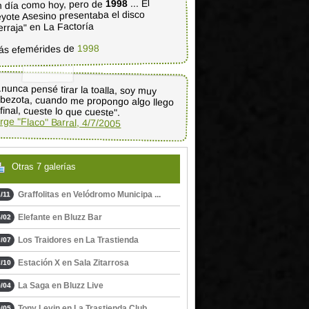
... El
1998
 día como hoy, pero de
yote Asesino presentaba el disco
erraja" en La Factoría
1998
ás efemérides de
..nunca pensé tirar la toalla, soy muy
bezota, cuando me propongo algo llego
 final, cueste lo que cueste".
rge "Flaco" Barral, 4/7/2005
Otras 7 galerías
Graffolitas en Velódromo Municipa ...
/11
Elefante en Bluzz Bar
/02
Los Traidores en La Trastienda
/07
Estación X en Sala Zitarrosa
/10
La Saga en Bluzz Live
/04
Tony Levin en La Trastienda Club
/05