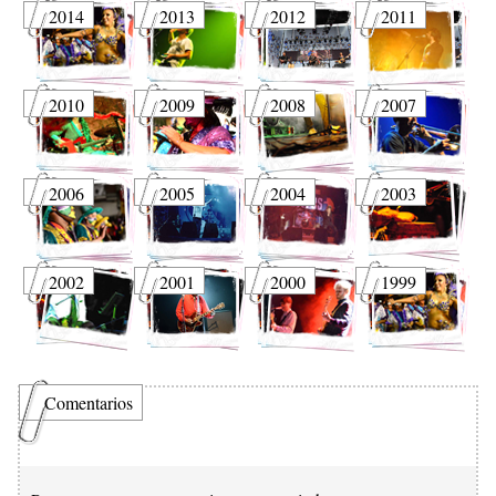
2014
2013
2012
2011
2010
2009
2008
2007
2006
2005
2004
2003
2002
2001
2000
1999
Comentarios