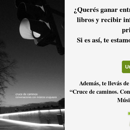
¿Querés ganar entr
2016
2015
2014
libros y recibir i
pr
Si es así, te esta
2011
2010
2009
2006
2005
2004
Además, te llevás de
“Cruce de caminos. Con
Músi
2001
2000
1999