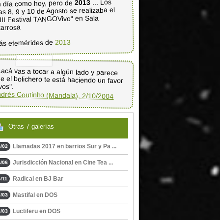
... Los
2013
 día como hoy, pero de
as 8, 9 y 10 de Agosto se realizaba el
III Festival TANGOVivo" en Sala
tarrosa
2013
ás efemérides de
..acá vas a tocar a algún lado y parece
e el bolichero te está haciendo un favor
vos".
drés Coutinho (Mandala), 2/10/2004
Otras 7 galerías
Llamadas 2017 en barrios Sur y Pa ...
/02
Jurisdicción Nacional en Cine Tea ...
/06
Radical en BJ Bar
/11
Mastifal en DOS
/03
Luctiferu en DOS
/03