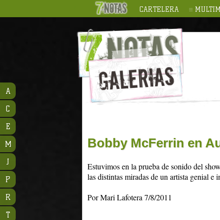
CARTELERA
MULTIM
A
C
E
Bobby McFerrin en Au
M
J
Estuvimos en la prueba de sonido del show
las distintas miradas de un artista genial e i
P
Por Mari Lafotera 7/8/2011
R
T