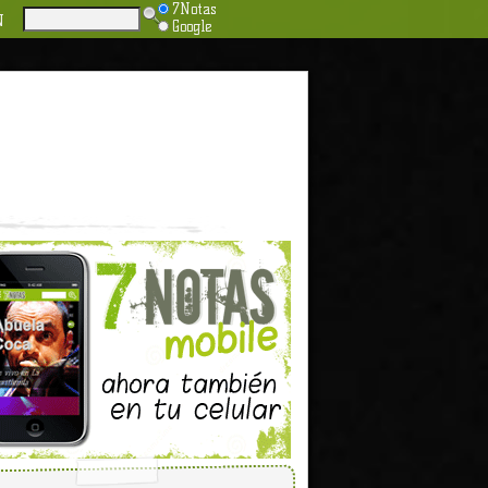
7Notas
N
Google