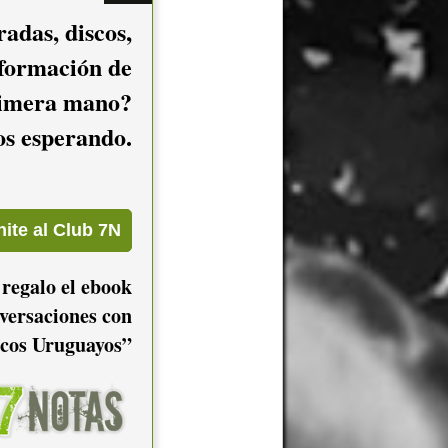
adas, discos,
nformación de
imera mano?
mos esperando.
 regalo el ebook
versaciones con
cos Uruguayos”