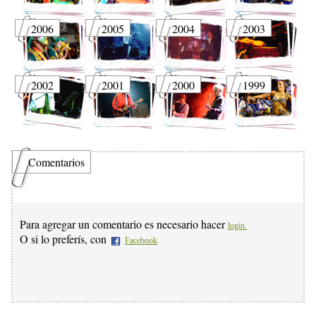
2006
2005
2004
2003
2002
2001
2000
1999
Comentarios
Para agregar un comentario es necesario hacer
login.
O si lo preferís, con
Facebook