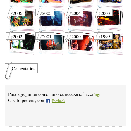
2006
2005
2004
2003
2002
2001
2000
1999
Comentarios
Para agregar un comentario es necesario hacer
login.
O si lo preferís, con
Facebook