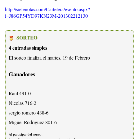
http://sietenotas.com/Cartelera/evento.aspx?
i=J86GP54YD97KN23M-201302212130
SORTEO
4 entradas simples
El sorteo finaliza el martes, 19 de Febrero
Ganadores
Raul 491-0
Nicolas 716-2
sergio romero 438-6
Miguel Rodriguez 801-6
Al participar del sorteo:
La participación es única por usuario registrado.