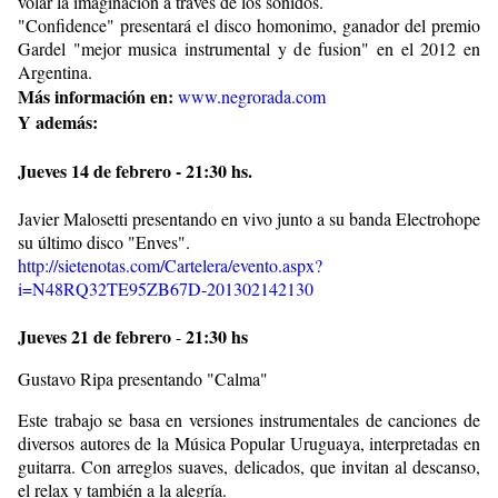
volar la imaginación a través de los sonidos.
"Confidence" presentará el disco homonimo, ganador del premio
Gardel "mejor musica instrumental y de fusion" en el 2012 en
Argentina.
Más información en:
www.negrorada.com
Y además:
Jueves 14 de febrero - 21:30 hs.
Javier Malosetti presentando en vivo junto a su banda Electrohope
su último disco "Enves".
http://sietenotas.com/Cartelera/evento.aspx?
i=N48RQ32TE95ZB67D-201302142130
Jueves 21 de febrero
21:30 hs
-
Gustavo Ripa presentando "Calma"
Este trabajo se basa en versiones instrumentales de canciones de
diversos autores de la Música Popular Uruguaya, interpretadas en
guitarra. Con arreglos suaves, delicados, que invitan al descanso,
el relax y también a la alegría.