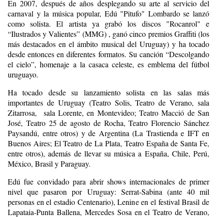
En 2007, después de años desplegando su arte al servicio del
carnaval y la música popular, Edú "Pitufo" Lombardo se lanzó
como solista. El artista ya grabó los discos "Rocanrol" e
“Ilustrados y Valientes” (MMG) , ganó cinco premios Graffiti (los
más destacados en el ámbito musical del Uruguay) y ha tocado
desde entonces en diferentes formatos. Su canción “Descolgando
el cielo”, homenaje a la casaca celeste, es emblema del fútbol
uruguayo.
Ha tocado desde su lanzamiento solista en las salas más
importantes de Uruguay (Teatro Solis, Teatro de Verano, sala
Zitarrosa, sala Lorente, en Montevideo; Teatro Macció de San
José, Teatro 25 de agosto de Rocha, Teatro Florencio Sánchez
Paysandú, entre otros) y de Argentina (La Trastienda e IFT en
Buenos Aires; El Teatro de La Plata, Teatro España de Santa Fe,
entre otros), además de llevar su música a España, Chile, Perú,
México, Brasil y Paraguay.
Edú fue convidado para abrir shows internacionales de primer
nivel que pasaron por Uruguay: Serrat-Sabina (ante 40 mil
personas en el estadio Centenario), Lenine en el festival Brasil de
Lapataia-Punta Ballena, Mercedes Sosa en el Teatro de Verano,