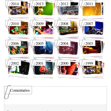
2014
2013
2012
2011
2010
2009
2008
2007
2006
2005
2004
2003
2002
2001
2000
1999
Comentarios