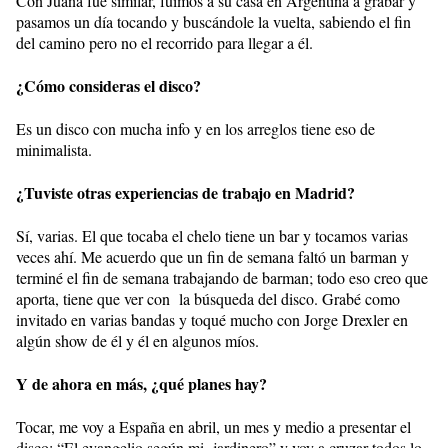
Con Juana fue similar, fuimos a su casa en Argentina a grabar y
pasamos un día tocando y buscándole la vuelta, sabiendo el fin
del camino pero no el recorrido para llegar a él.
¿Cómo consideras el disco?
Es un disco con mucha info y en los arreglos tiene eso de
minimalista.
¿Tuviste otras experiencias de trabajo en Madrid?
Sí, varias. El que tocaba el chelo tiene un bar y tocamos varias
veces ahí. Me acuerdo que un fin de semana faltó un barman y
terminé el fin de semana trabajando de barman; todo eso creo que
aporta, tiene que ver con la búsqueda del disco. Grabé como
invitado en varias bandas y toqué mucho con Jorge Drexler en
algún show de él y él en algunos míos.
Y de ahora en más, ¿qué planes hay?
Tocar, me voy a España en abril, un mes y medio a presentar el
disco: “El evangelio según mi jardinero” y voy a cruzar todos lo