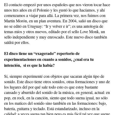
El contacto empezó por unos españoles que nos vieron tocar hace
unos tres años en el Polonio y les gustó lo que hacíamos, y ahí
comenzamos a viajar para allá. La primera vez, nos fuimos con
Martín Morón, en un plan aventura. En 2004, salió un disco que
no se editó en Uruguay: “Ir y volver e ir”; es una antología de
temas míos y otros nuevos, editado por el sello Love Monk, un
sello independiente y muy enroscado. Este nuevo disco también
saldrá por ellos.
El disco tiene un “exagerado” repertorio de
experimentaciones en cuanto a sonidos, ¿cual era tu
intención, si es que la había?
Sí, siempre experimenté con objetos que sacaran algún tipo de
sonido. Este disco tiene otros sonidos, otras formaciones y uno de
los lugares del por qué sale todo esto es que estoy bastante
cansado y aburrido del sonido de la música, en general, actual: en
pop, en rock, en la canción, siento que todo suena igual, no sólo
en los matices del sonido sino también en las formaciones: bajo,
batería, guitarra y teclado. Está estandarizado, incluso en la
calidad; a veces suena tan bien pero es más fácil tal vez que suene