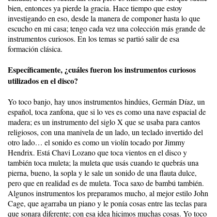
bien, entonces ya pierde la gracia. Hace tiempo que estoy
investigando en eso, desde la manera de componer hasta lo que
escucho en mi casa; tengo cada vez una colección más grande de
instrumentos curiosos. En los temas se partió salir de esa
formación clásica.
Específicamente, ¿cuáles fueron los instrumentos curiosos
utilizados en el disco?
Yo toco banjo, hay unos instrumentos hindúes, Germán Díaz, un
español, toca zanfona, que si lo ves es como una nave espacial de
madera; es un instrumento del siglo X que se usaba para cantos
religiosos, con una manivela de un lado, un teclado invertido del
otro lado… el sonido es como un violín tocado por Jimmy
Hendrix. Está Chavi Lozano que toca vientos en el disco y
también toca muleta; la muleta que usás cuando te quebrás una
pierna, bueno, la sopla y le sale un sonido de una flauta dulce,
pero que en realidad es de muleta. Toca saxo de bambú también.
Algunos instrumentos los preparamos mucho, al mejor estilo John
Cage, que agarraba un piano y le ponía cosas entre las teclas para
que sonara diferente; con esa idea hicimos muchas cosas. Yo toco