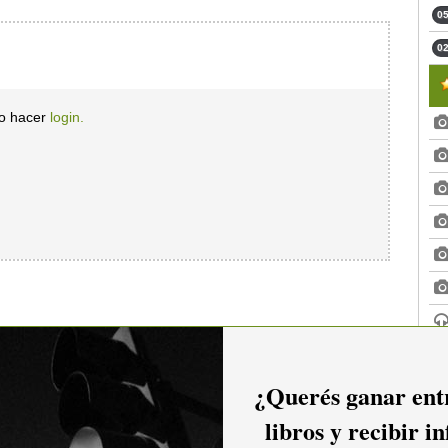
05
02
io hacer
login.
¿Querés ganar entr
libros y recibir i