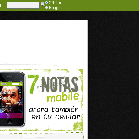
7Notas
N
Google