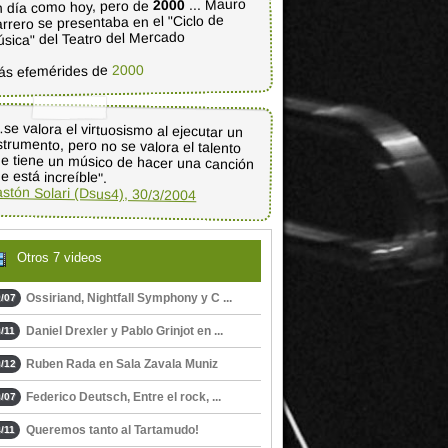
... Mauro
2000
 día como hoy, pero de
rrero se presentaba en el "Ciclo de
sica" del Teatro del Mercado
2000
ás efemérides de
se valora el virtuosismo al ejecutar un
strumento, pero no se valora el talento
e tiene un músico de hacer una canción
e está increíble".
stón Solari (Dsus4), 30/3/2004
Otros 7 videos
Ossiriand, Nightfall Symphony y C ...
/07
Daniel Drexler y Pablo Grinjot en ...
/11
Ruben Rada en Sala Zavala Muniz
/12
Federico Deutsch, Entre el rock, ...
/07
Queremos tanto al Tartamudo!
/11