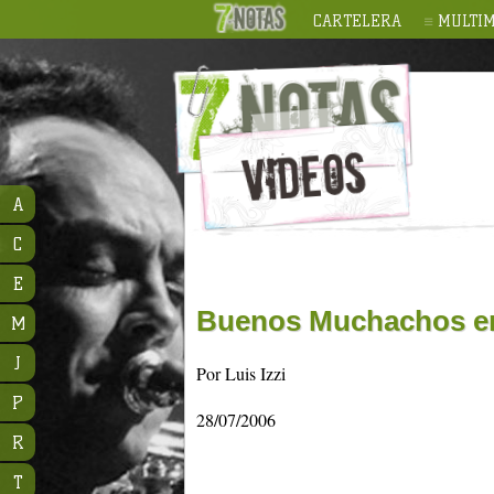
CARTELERA
MULTIM
A
C
E
Buenos Muchachos en
M
J
Por Luis Izzi
P
28/07/2006
R
T