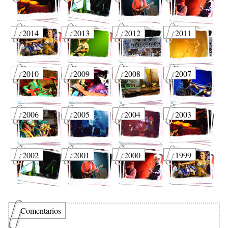
2014
2013
2012
2011
2010
2009
2008
2007
2006
2005
2004
2003
2002
2001
2000
1999
Comentarios