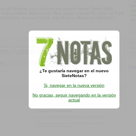
"..
hab
onzalo Delgado; y los músicos que pasaron fueron: Ruben Rada,
qui
 Edu Lombardo, Maia Castro, Dany López, Carmen Pi, Cursi, La Triple
est
iel Drexler, Rossana Taddei, Pata Kramer, Mateo x 6, Hereford y
de 
Un 
Los 
Fes
¿Te gustaría navegar en el nuevo
SieteNotas?
Si, navegar en la nueva versión
No gracias, seguir navegando en la versión
actual
o.
Al agregar un comentario:
Esta es la opinión de los internautas, no de SieteNotas
Reservado el derecho a eliminar los comentarios que
consideremos fuera de tema.