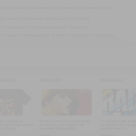
jos en su espalda, está adelantando algunos temas de
La inesperada mugre que
olista. Escuchá su interpretación de
Never tear us apart
, de INXS.
a
, donde la canción es la
"principal protagonista"
. Escuchá
Hoy
.
. Han tocado con todos los grandes, sin embargo,
Huella Digital
es su primer disco
Cuarteto
Murgas 2010
Ruben Rada
ara estrenar en
Reviví el carnaval escuchando las
Ya está disponible el últ
os las nuevas remeras
actuaciones más brillantes del
discográfico del gran art
isco
Bipolar
Concurso Oficial 2010...
llamado
Rada Fan
Ampliar -->
Ampliar -->