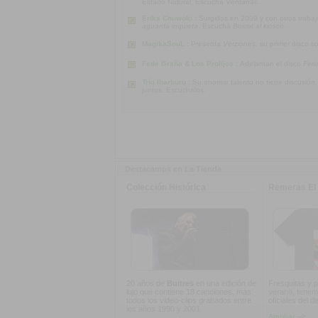
Estado Natural. Escuchá
Ventanas
.
Erika Chuwoki :
Surgidos en 2009 y con otros traba
aguarda inquieta
. Escuchá
Boicot al kiosco
.
MagikaSouL :
Presenta
Verziones
, su primer disco s
Fede Graña & Los Prolijos :
Adelantan el disco
Feri
Trío Ibarburu :
Su enorme talento no tiene discusión
juntos. Escuchalos.
Destacamos en La Tienda
Colección Histórica
Remeras El 
20 años de
Buitres
en una edición de
Fresquitas y p
lujo que contiene 18 canciones, más
verano, tenem
todos los video-clips grabados entre
oficiales del d
los años 1990 y 2001
Ampliar -->