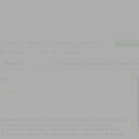
Videos
Intérpretes
Video Clips
Música
La Tienda
ular
|
Jazz/Blues
|
Pop
|
Rock
|
Tango
|
Especiales
Nuevo Usuario
Recuperar Clave
Usuario o Email
s
Google
|
do!
el escenario que convocó a muchos de los músicos locales con el fin de
fé El Tartamudo abra sus puertas nuevamente. Un lugar íntimo y
 a los artistas nacionales e internacionales la oportunidad de tocar
 El Tartamudo, que se hizo querer por todos y para que vuelva a vivir