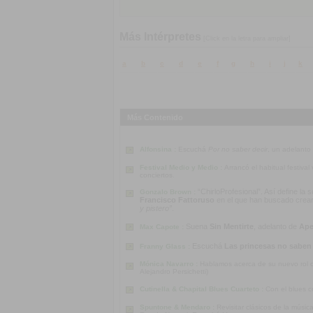
Más Intérpretes
[Click en la letra para ampliar]
a
b
c
d
e
f
g
h
i
j
k
Más Contenido
Alfonsina :
Escuchá
Por no saber decir
, un adelanto
Festival Medio y Medio :
Arrancó el habitual festiva
conciertos.
“ChirloProfesional”. Así define la
Gonzalo Brown :
Francisco Fattoruso
en el que han buscado crear u
y pistero”
.
Suena
Sin Mentirte
, adelanto de
Ape
Max Capote :
Escuchá
Las princesas no saben
Franny Glass :
Mónica Navarro :
Hablamos acerca de su nuevo rol co
Alejandro Persichetti)
Cutinella & Chapital Blues Cuarteto :
Con el blues c
Spuntone & Mendaro :
Revisitar clásicos de la músi