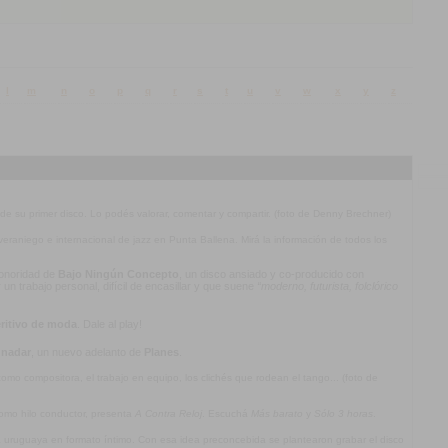
l
m
n
o
p
q
r
s
t
u
v
w
x
y
z
 de su primer disco. Lo podés valorar, comentar y compartir. (foto de Denny Brechner)
l veraniego e internacional de jazz en Punta Ballena. Mirá la información de todos los
 sonoridad de
Bajo Ningún Concepto
, un disco ansiado y co-producido con
n trabajo personal, difícil de encasillar y que suene
“moderno, futurista, folclórico
ritivo de moda
. Dale al play!
 nadar
, un nuevo adelanto de
Planes
.
mo compositora, el trabajo en equipo, los clichés que rodean el tango... (foto de
omo hilo conductor, presenta
A Contra Reloj
. Escuchá
Más barato
y
Sólo 3 horas
.
ca uruguaya en formato íntimo. Con esa idea preconcebida se plantearon grabar el disco