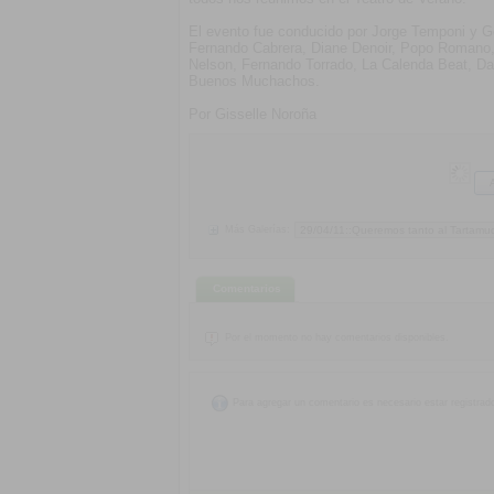
El evento fue conducido por Jorge Temponi y G
Fernando Cabrera, Diane Denoir, Popo Romano,
Nelson, Fernando Torrado, La Calenda Beat, Dan
Buenos Muchachos.
Por Gisselle Noroña
Más Galerías:
Comentarios
Por el momento no hay comentarios disponibles.
Para agregar un comentario es necesario estar registrad