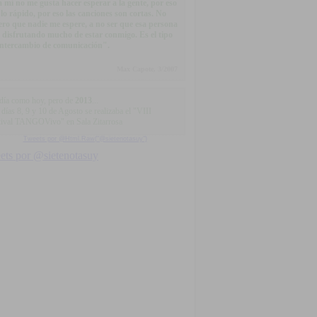
.a mí no me gusta hacer esperar a la gente, por eso
lo rápido, por eso las canciones son cortas. No
ero que nadie me espere, a no ser que esa persona
é disfrutando mucho de estar conmigo. Es el tipo
intercambio de comunicación".
Max Capote, 3/2007
día como hoy, pero de
2013
...
días 8, 9 y 10 de Agosto se realizaba el "VIII
tival TANGOVivo" en Sala Zitarrosa
Tweets por @Html.Raw("@sietenotasuy")