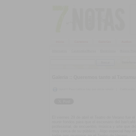
Inicio
Cartelera
Galerías
Audios
Alternativo
|
Candombe/Murga
|
Electrónica
|
Música Pop
SieteNota
Galeria ::
Queremos tanto al Tartamu
Upss!!! Para calificar hay que iniciar sesión
|
Calificación:
El viernes 29 de abril el Teatro de Verano fue 
reunir fondos para que el escenario del bar/ca
profesional, de encuentro, música y arte que dio
muy cerca de su público... Algo especial hay en
todos nos reunimos en el Teatro de Verano.