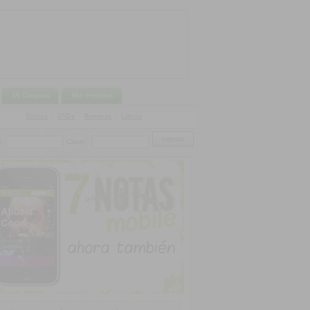
Mi Canasta
Mis Pedidos
Discos
|
DVDs
|
Remeras
|
Libros
:
Clave: