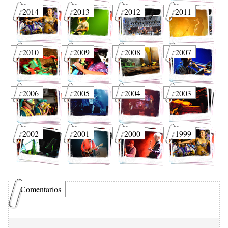
2014
2013
2012
2011
2010
2009
2008
2007
2006
2005
2004
2003
2002
2001
2000
1999
Comentarios