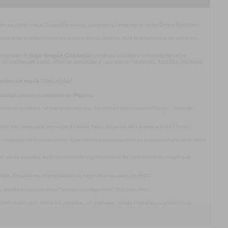
 de su primer disco. Lo podés valorar, comentar y compartir. (foto de Denny Brechner)
l veraniego e internacional de jazz en Punta Ballena. Mirá la información de todos los
 sonoridad de
Bajo Ningún Concepto
, un disco ansiado y co-producido con
n trabajo personal, difícil de encasillar y que suene
“moderno, futurista, folclórico
ritivo de moda
. Dale al play!
 nadar
, un nuevo adelanto de
Planes
.
mo compositora, el trabajo en equipo, los clichés que rodean el tango... (foto de
omo hilo conductor, presenta
A Contra Reloj
. Escuchá
Más barato
y
Sólo 3 horas
.
ca uruguaya en formato íntimo. Con esa idea preconcebida se plantearon grabar el disco
jos en su espalda, está adelantando algunos temas de
La inesperada mugre que
olista. Escuchá su interpretación de
Never tear us apart
, de INXS.
a
, donde la canción es la
"principal protagonista"
. Escuchá
Hoy
.
. Han tocado con todos los grandes, sin embargo,
Huella Digital
es su primer disco