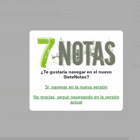
"..
com
veh
ras
exp
Un 
Was
sus
o.
Al agregar un comentario:
Esta es la opinión de los internautas, no de SieteNotas
¿Te gustaría navegar en el nuevo
Reservado el derecho a eliminar los comentarios que
SieteNotas?
consideremos fuera de tema.
Si, navegar en la nueva versión
No gracias, seguir navegando en la versión
actual
l
m
n
o
p
q
r
s
t
u
v
w
x
y
z