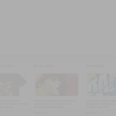
Cuarteto
Murgas 2010
Ruben Rada
ara estrenar en
Reviví el carnaval escuchando las
Ya está disponible el últ
os las nuevas remeras
actuaciones más brillantes del
discográfico del gran art
isco
Bipolar
Concurso Oficial 2010...
llamado
Rada Fan
Ampliar -->
Ampliar -->