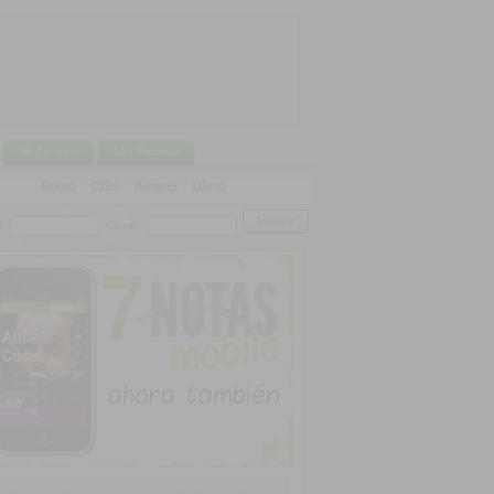
Mi Canasta
Mis Pedidos
Discos
|
DVDs
|
Remeras
|
Libros
:
Clave: