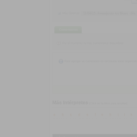
Más Galerías:
Comentarios
Por el momento no hay comentarios disponibles.
Para agregar un comentario es necesario estar registrad
Más Intérpretes
[Click en la letra para ampliar]
a
b
c
d
e
f
g
h
i
j
k