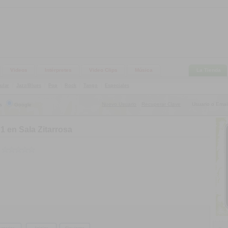
Videos
Intérpretes
Video Clips
Música
La Tienda
ular
|
Jazz/Blues
|
Pop
|
Rock
|
Tango
|
Especiales
Nuevo Usuario
Recuperar Clave
Usuario o Email
s
Google
|
1 en Sala Zitarrosa