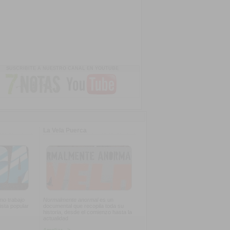
SUSCRIBITE A NUESTRO CANAL EN YOUTUBE
La Vela Puerca
imo trabajo
Normalmente anormal
es un
ista popular
documental que recopila toda su
historia, desde el comienzo hasta la
actualidad
Ampliar -->