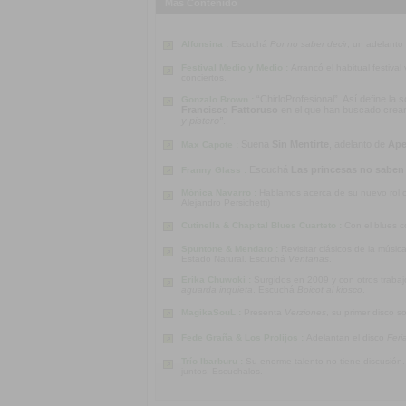
Más Contenido
Alfonsina :
Escuchá
Por no saber decir
, un adelanto
Festival Medio y Medio :
Arrancó el habitual festiva
conciertos.
“ChirloProfesional”. Así define la
Gonzalo Brown :
Francisco Fattoruso
en el que han buscado crear u
y pistero”
.
Suena
Sin Mentirte
, adelanto de
Ape
Max Capote :
Escuchá
Las princesas no saben
Franny Glass :
Mónica Navarro :
Hablamos acerca de su nuevo rol co
Alejandro Persichetti)
Cutinella & Chapital Blues Cuarteto :
Con el blues c
Spuntone & Mendaro :
Revisitar clásicos de la músi
Estado Natural. Escuchá
Ventanas
.
Erika Chuwoki :
Surgidos en 2009 y con otros traba
aguarda inquieta
. Escuchá
Boicot al kiosco
.
MagikaSouL :
Presenta
Verziones
, su primer disco s
Fede Graña & Los Prolijos :
Adelantan el disco
Feri
Trío Ibarburu :
Su enorme talento no tiene discusión
juntos. Escuchalos.