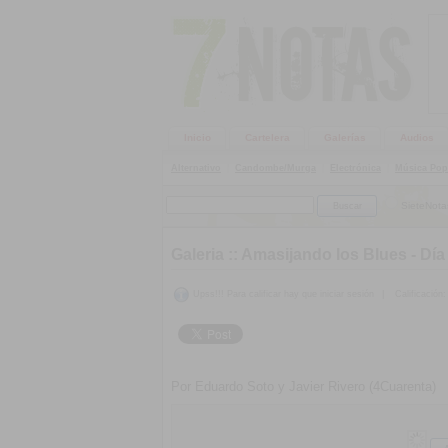
Inicio
Cartelera
Galerías
Audios
Alternativo
|
Candombe/Murga
|
Electrónica
|
Música Pop
SieteNota
Galeria ::
Amasijando los Blues - Día 
Upss!!! Para calificar hay que iniciar sesión
|
Calificación:
Por Eduardo Soto y Javier Rivero (4Cuarenta)