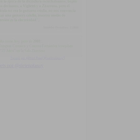
.en la época de la dictadura escuchábamos, bajito
o decíamos, a Viglietti y a Zitarrosa, pero el
ículo no era la guitarra criolla, no nos convencía
car una guitarra criolla, nuestro medio de
resión es la electricidad".
Amables Donantes, 1/2000
día como hoy, pero de
2001
...
hington Carrasco y Cristina Fernández festejaban
 "25 Años" en la Sala Zitarrosa
Tweets por @Html.Raw("@sietenotasuy")