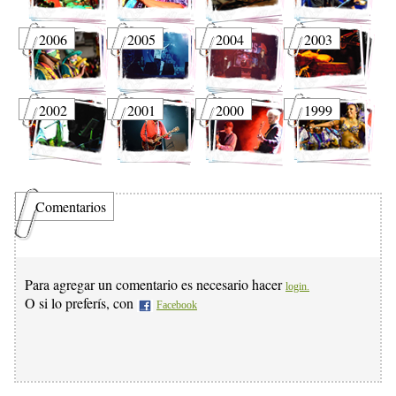
2006
2005
2004
2003
2002
2001
2000
1999
Comentarios
Para agregar un comentario es necesario hacer
login.
O si lo preferís, con
Facebook