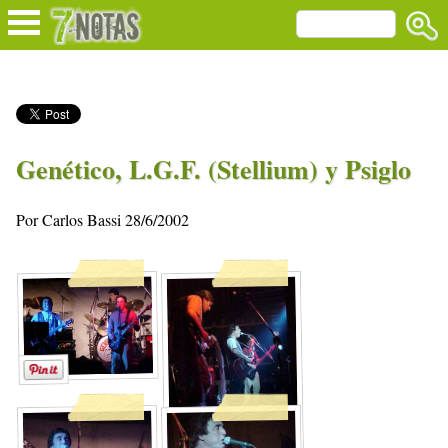
Genético, L.G.F. (Stellium) y Psiglo
Por Carlos Bassi 28/6/2002