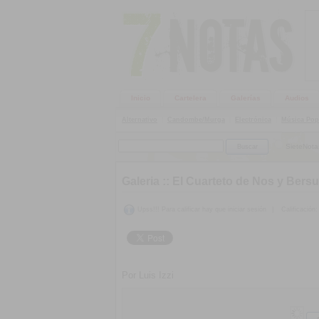
Inicio
Cartelera
Galerías
Audios
Alternativo
|
Candombe/Murga
|
Electrónica
|
Música Pop
SieteNota
Galeria ::
El Cuarteto de Nos y Bersu
Upss!!! Para calificar hay que iniciar sesión
|
Calificación:
Por Luis Izzi