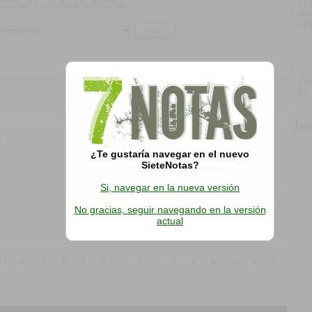
"Lo
est
no 
Un 
Dob
65º
o.
Al agregar un comentario:
¿Te gustaría navegar en el nuevo
Esta es la opinión de los internautas, no de SieteNotas
SieteNotas?
Reservado el derecho a eliminar los comentarios que
consideremos fuera de tema.
Si, navegar en la nueva versión
No gracias, seguir navegando en la versión
actual
l
m
n
o
p
q
r
s
t
u
v
w
x
y
z