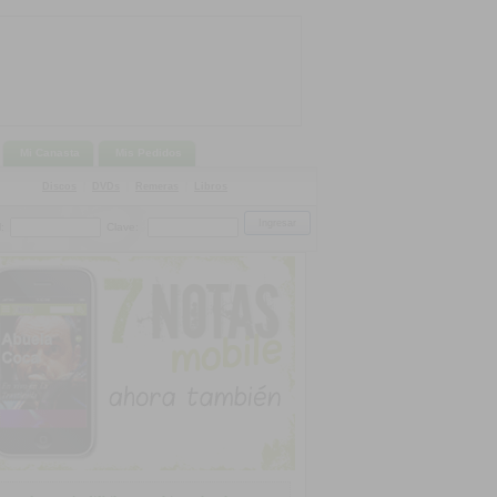
Mi Canasta
Mis Pedidos
Discos
|
DVDs
|
Remeras
|
Libros
:
Clave: