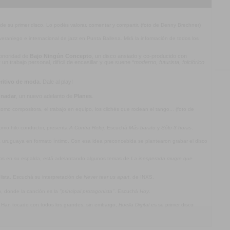
 de su primer disco. Lo podés valorar, comentar y compartir. (foto de Denny Brechner)
l veraniego e internacional de jazz en Punta Ballena. Mirá la información de todos los
 sonoridad de
Bajo Ningún Concepto
, un disco ansiado y co-producido con
n trabajo personal, difícil de encasillar y que suene
“moderno, futurista, folclórico
ritivo de moda
. Dale al play!
 nadar
, un nuevo adelanto de
Planes
.
mo compositora, el trabajo en equipo, los clichés que rodean el tango... (foto de
omo hilo conductor, presenta
A Contra Reloj
. Escuchá
Más barato
y
Sólo 3 horas
.
ca uruguaya en formato íntimo. Con esa idea preconcebida se plantearon grabar el disco
jos en su espalda, está adelantando algunos temas de
La inesperada mugre que
olista. Escuchá su interpretación de
Never tear us apart
, de INXS.
a
, donde la canción es la
"principal protagonista"
. Escuchá
Hoy
.
. Han tocado con todos los grandes, sin embargo,
Huella Digital
es su primer disco