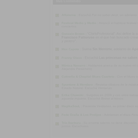
Más Contenido
Alfonsina :
Escuchá
Por no saber decir
, un adelanto
Festival Medio y Medio :
Arrancó el habitual festiva
conciertos.
“ChirloProfesional”. Así define la
Gonzalo Brown :
Francisco Fattoruso
en el que han buscado crear u
y pistero”
.
Suena
Sin Mentirte
, adelanto de
Ape
Max Capote :
Escuchá
Las princesas no saben
Franny Glass :
Mónica Navarro :
Hablamos acerca de su nuevo rol co
Alejandro Persichetti)
Cutinella & Chapital Blues Cuarteto :
Con el blues c
Spuntone & Mendaro :
Revisitar clásicos de la músi
Estado Natural. Escuchá
Ventanas
.
Erika Chuwoki :
Surgidos en 2009 y con otros traba
aguarda inquieta
. Escuchá
Boicot al kiosco
.
MagikaSouL :
Presenta
Verziones
, su primer disco s
Fede Graña & Los Prolijos :
Adelantan el disco
Feri
Trío Ibarburu :
Su enorme talento no tiene discusión
juntos. Escuchalos.