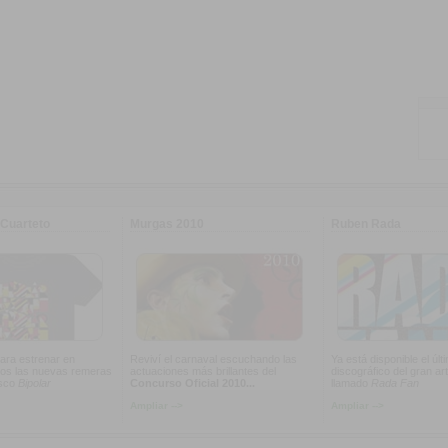
Cuarteto
Murgas 2010
Ruben Rada
ara estrenar en
Reviví el carnaval escuchando las
Ya está disponible el últ
os las nuevas remeras
actuaciones más brillantes del
discográfico del gran art
isco
Bipolar
Concurso Oficial 2010...
llamado
Rada Fan
Ampliar -->
Ampliar -->