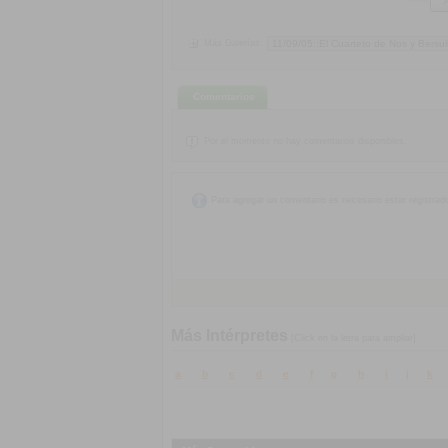
Más Galerías:
Comentarios
Por el momento no hay comentarios disponibles.
Para agregar un comentario es necesario estar registrad
Más Intérpretes
[Click en la letra para ampliar]
a
b
c
d
e
f
g
h
i
j
k