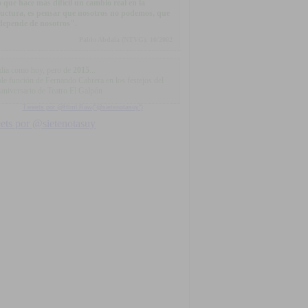
 que hace más difícil un cambio real en la
ructura, es pensar que nosotros no podemos, que
depende de nosotros".
Pablo Abdala (NTVG), 10/2002
día como hoy, pero de
2015
...
le función de Fernando Cabrera en los festejos del
 aniversario de Teatro El Galpón
Tweets por @Html.Raw("@sietenotasuy")