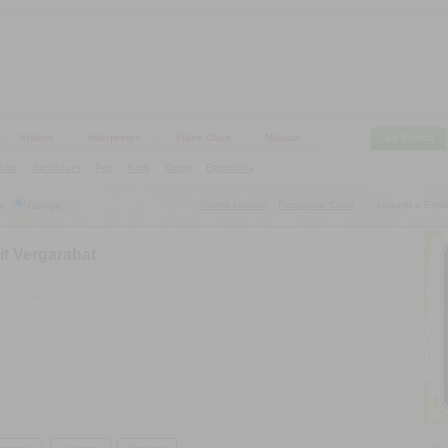
Videos
Intérpretes
Video Clips
Música
La Tienda
ular
|
Jazz/Blues
|
Pop
|
Rock
|
Tango
|
Especiales
Nuevo Usuario
Recuperar Clave
Usuario o Email
s
Google
|
it Vergarabat