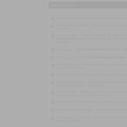
Más Contenido
Alfonsina :
Escuchá
Por no saber decir
, un adelanto
Festival Medio y Medio :
Arrancó el habitual festiva
conciertos.
“ChirloProfesional”. Así define la
Gonzalo Brown :
Francisco Fattoruso
en el que han buscado crear u
y pistero”
.
Suena
Sin Mentirte
, adelanto de
Ape
Max Capote :
Escuchá
Las princesas no saben
Franny Glass :
Mónica Navarro :
Hablamos acerca de su nuevo rol co
Alejandro Persichetti)
Cutinella & Chapital Blues Cuarteto :
Con el blues c
Spuntone & Mendaro :
Revisitar clásicos de la músi
Estado Natural. Escuchá
Ventanas
.
Erika Chuwoki :
Surgidos en 2009 y con otros traba
aguarda inquieta
. Escuchá
Boicot al kiosco
.
MagikaSouL :
Presenta
Verziones
, su primer disco s
Fede Graña & Los Prolijos :
Adelantan el disco
Feri
Trío Ibarburu :
Su enorme talento no tiene discusión
juntos. Escuchalos.