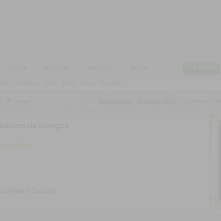
Videos
Intérpretes
Video Clips
Música
La Tienda
ular
|
Jazz/Blues
|
Pop
|
Rock
|
Tango
|
Especiales
Nuevo Usuario
Recuperar Clave
Usuario o Email
s
Google
|
rtidores de Hongos
b Defensor Sporting.