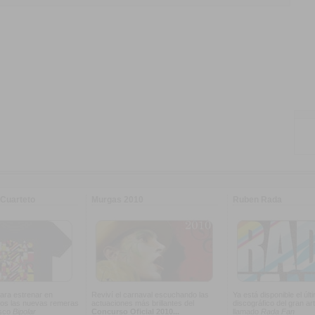
Cuarteto
Murgas 2010
Ruben Rada
ara estrenar en
Reviví el carnaval escuchando las
Ya está disponible el últ
os las nuevas remeras
actuaciones más brillantes del
discográfico del gran art
isco
Bipolar
Concurso Oficial 2010...
llamado
Rada Fan