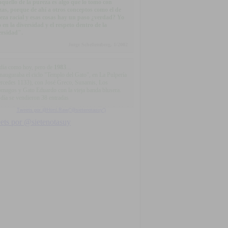
.aquello de la pureza es algo que lo tomo con
zas, porque de ahí a otros conceptos como el de
eza racial y esas cosas hay un paso ¿verdad? Yo
o en la diversidad y el respeto dentro de la
ersidad".
Jorge Schellemberg, 1/2002
día como hoy, pero de
1983
...
inauguraba el ciclo "Templo del Gato", en La Pulpería
rcedes 1133), con José Greco, Sunamis, Los
ómagos y Gato Eduardo con la vieja banda blusera.
 día se vendieron 38 entradas
Tweets por @Html.Raw("@sietenotasuy")