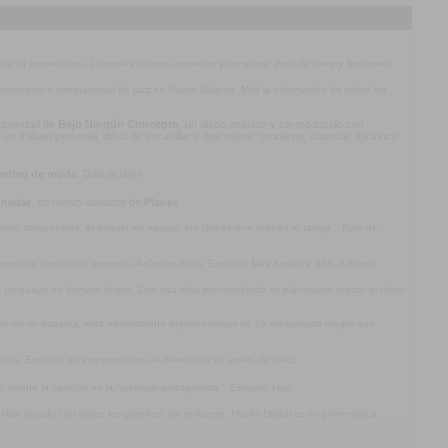
 de su primer disco. Lo podés valorar, comentar y compartir. (foto de Denny Brechner)
l veraniego e internacional de jazz en Punta Ballena. Mirá la información de todos los
 sonoridad de
Bajo Ningún Concepto
, un disco ansiado y co-producido con
n trabajo personal, difícil de encasillar y que suene
“moderno, futurista, folclórico
ritivo de moda
. Dale al play!
 nadar
, un nuevo adelanto de
Planes
.
mo compositora, el trabajo en equipo, los clichés que rodean el tango... (foto de
omo hilo conductor, presenta
A Contra Reloj
. Escuchá
Más barato
y
Sólo 3 horas
.
ca uruguaya en formato íntimo. Con esa idea preconcebida se plantearon grabar el disco
jos en su espalda, está adelantando algunos temas de
La inesperada mugre que
olista. Escuchá su interpretación de
Never tear us apart
, de INXS.
a
, donde la canción es la
"principal protagonista"
. Escuchá
Hoy
.
. Han tocado con todos los grandes, sin embargo,
Huella Digital
es su primer disco