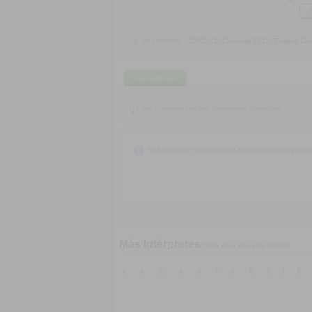
Más Galerías:
Comentarios
Por el momento no hay comentarios disponibles.
Para agregar un comentario es necesario estar registrad
Más Intérpretes
[Click en la letra para ampliar]
a
b
c
d
e
f
g
h
i
j
k