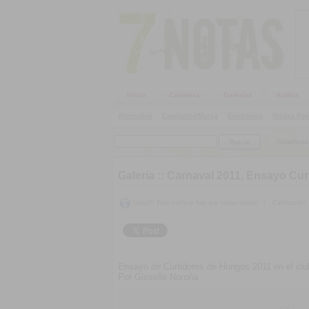
Inicio
Cartelera
Galerías
Audios
Alternativo
|
Candombe/Murga
|
Electrónica
|
Música Pop
SieteNota
Galeria ::
Carnaval 2011, Ensayo Cu
Upss!!! Para calificar hay que iniciar sesión
|
Calificación:
Ensayo de Curtidores de Hongos 2011 en el clu
Por Gisselle Noroña