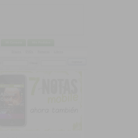
Mi Canasta
Mis Pedidos
Discos
|
DVDs
|
Remeras
|
Libros
:
Clave: