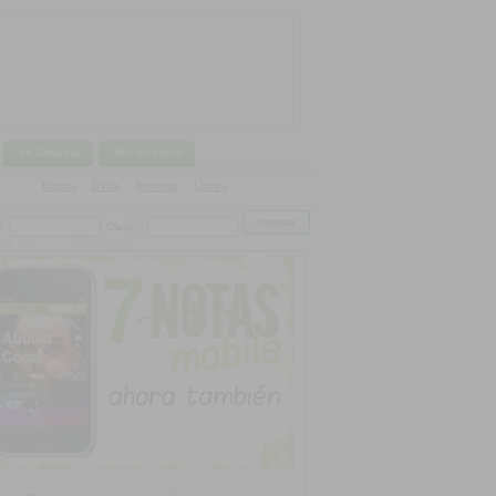
Mi Canasta
Mis Pedidos
Discos
|
DVDs
|
Remeras
|
Libros
:
Clave: