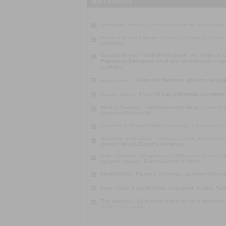
Más Contenido
Alfonsina :
Escuchá
Por no saber decir
, un adelanto
Festival Medio y Medio :
Arrancó el habitual festiva
conciertos.
“ChirloProfesional”. Así define la
Gonzalo Brown :
Francisco Fattoruso
en el que han buscado crear u
y pistero”
.
Suena
Sin Mentirte
, adelanto de
Ape
Max Capote :
Escuchá
Las princesas no saben
Franny Glass :
Mónica Navarro :
Hablamos acerca de su nuevo rol co
Alejandro Persichetti)
Cutinella & Chapital Blues Cuarteto :
Con el blues c
Spuntone & Mendaro :
Revisitar clásicos de la músi
Estado Natural. Escuchá
Ventanas
.
Erika Chuwoki :
Surgidos en 2009 y con otros traba
aguarda inquieta
. Escuchá
Boicot al kiosco
.
MagikaSouL :
Presenta
Verziones
, su primer disco s
Fede Graña & Los Prolijos :
Adelantan el disco
Feri
Trío Ibarburu :
Su enorme talento no tiene discusión
juntos. Escuchalos.