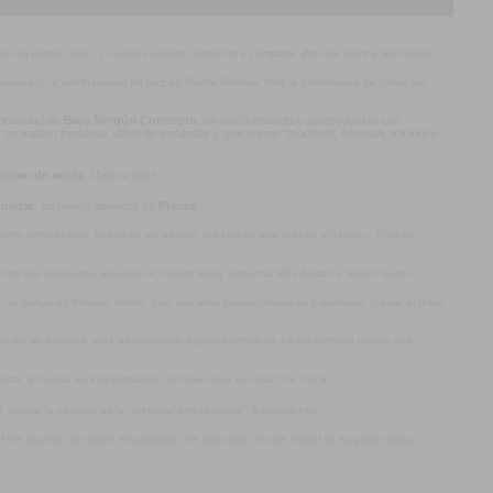
 de su primer disco. Lo podés valorar, comentar y compartir. (foto de Denny Brechner)
l veraniego e internacional de jazz en Punta Ballena. Mirá la información de todos los
 sonoridad de
Bajo Ningún Concepto
, un disco ansiado y co-producido con
n trabajo personal, difícil de encasillar y que suene
“moderno, futurista, folclórico
ritivo de moda
. Dale al play!
 nadar
, un nuevo adelanto de
Planes
.
mo compositora, el trabajo en equipo, los clichés que rodean el tango... (foto de
omo hilo conductor, presenta
A Contra Reloj
. Escuchá
Más barato
y
Sólo 3 horas
.
ca uruguaya en formato íntimo. Con esa idea preconcebida se plantearon grabar el disco
jos en su espalda, está adelantando algunos temas de
La inesperada mugre que
olista. Escuchá su interpretación de
Never tear us apart
, de INXS.
a
, donde la canción es la
"principal protagonista"
. Escuchá
Hoy
.
. Han tocado con todos los grandes, sin embargo,
Huella Digital
es su primer disco