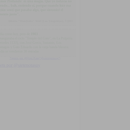
mor Profundo´ es una magia. Que yo todavía no
iendo... bah, entiendo sí, porque cuando hice esa
ción sentí que pasaba algo, que sintonicé el
ento justo".
Alberto "Mandrake" Wolf (Los Terapeutas), 7/2001
día como hoy, pero de
1983
...
inauguraba el ciclo "Templo del Gato", en La Pulpería
rcedes 1133), con José Greco, Sunamis, Los
ómagos y Gato Eduardo con la vieja banda blusera.
 día se vendieron 38 entradas
Tweets por @Html.Raw("@sietenotasuy")