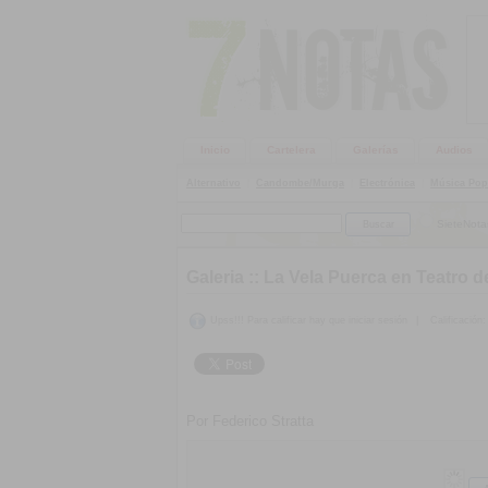
Inicio
Cartelera
Galerías
Audios
Alternativo
|
Candombe/Murga
|
Electrónica
|
Música Pop
SieteNota
Galeria ::
La Vela Puerca en Teatro d
Upss!!! Para calificar hay que iniciar sesión
|
Calificación:
Por Federico Stratta