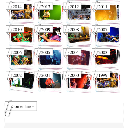
2014
2013
2012
2011
2010
2009
2008
2007
2006
2005
2004
2003
2002
2001
2000
1999
Comentarios