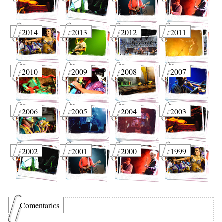
2014
2013
2012
2011
2010
2009
2008
2007
2006
2005
2004
2003
2002
2001
2000
1999
Comentarios