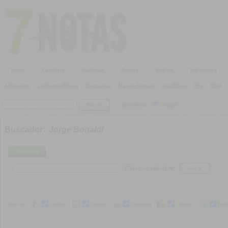
Inicio
Cartelera
Galerías
Audios
Videos
Intérpretes
Alternativo
|
Candombe/Murga
|
Electrónica
|
Música Popular
|
Jazz/Blues
|
Pop
|
Rock
|
SieteNotas
Google
Buscador:
Jorge Bonaldi
Buscador
Mostrar:
[Audios]
[Notas]
[Galerías]
[Videos]
[Vid