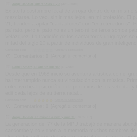
Jorge Bonaldi, Diferencias 1 y 2
[30/3/2008]
Existe la costumbre local de arrojar dentro de un mismo
mezclarse. Lo veo, sin ir más lejos, en mi profesión. El p
21, tienden a apilar "cantautores" con "entretenedores". P
pa' rato, pero el pato no es un tero ni los teros somos pat
Velázquez. La tradición de los cantautores uruguayos se 
mitad del siglo 20 a partir de individuos de gran inteligenci
Calificado con:
[Agregá tu calificación]
Comentarios:
0
[Agregá tu comentario]
Daniel Amaro, El aliento interior
[1/2/2008]
Desde que en 1968 inició su aventura artística con el gr
ha interrumpido nunca su vinculación con la música. Pri
colectivo beat psicodélico de principios de los setenta- y 
edificada lejos de su tierra natal...
Calificado con:
[Agregá tu calificación]
Comentarios:
0
[Agregá tu comentario]
Jorge Bonaldi, La música a vida y muerte
[29/7/2007]
La generación del 77 de la MPU trabajó de manera abunda
candombe y no vienen a la memoria muchos nombres de ar
Uno de los cultores del género -sino el único- fue Jorge B