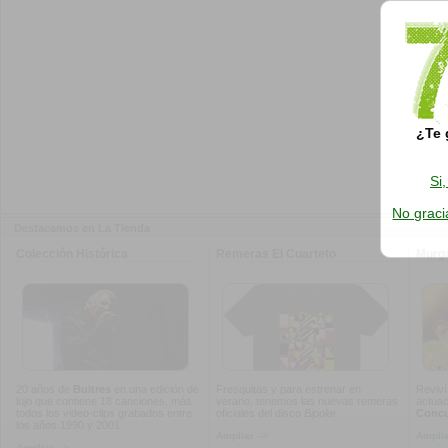
¿Te 
Si
No graci
Destacamos en La Tienda
Colección Histórica
Remeras El Cuarteto
Murg
20 años de
Buitres
en una edición de
Fresquitas y para estrenar en
Reviví
lujo que contiene 18 canciones, más
verano, tenemos las nuevas remeras
actuac
todos los video-clips grabados entre
oficiales del disco
Bipolar
Concur
los años 1990 y 2001
Ampliar -->
Amplia
Ampliar -->