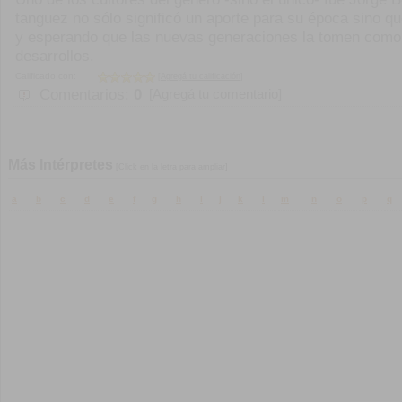
tanguez no sólo significó un aporte para su época sino q
y esperando que las nuevas generaciones la tomen como p
desarrollos.
Calificado con:
[Agregá tu calificación]
Comentarios:
0
[Agregá tu comentario]
Más Intérpretes
[Click en la letra para ampliar]
a
b
c
d
e
f
g
h
i
j
k
l
m
n
o
p
q