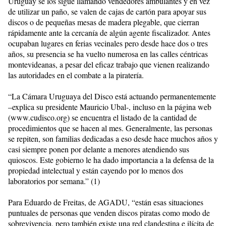
Uruguay se los sigue llamando vendedores ambulantes y en vez
de utilizar un paño, se valen de cajas de cartón para apoyar sus
discos o de pequeñas mesas de madera plegable, que cierran
rápidamente ante la cercanía de algún agente fiscalizador. Antes
ocupaban lugares en ferias vecinales pero desde hace dos o tres
años, su presencia se ha vuelto numerosa en las calles céntricas
montevideanas, a pesar del eficaz trabajo que vienen realizando
las autoridades en el combate a la piratería.
“La Cámara Uruguaya del Disco está actuando permanentemente
–explica su presidente Mauricio Ubal-, incluso en la página web
(www.cudisco.org) se encuentra el listado de la cantidad de
procedimientos que se hacen al mes. Generalmente, las personas
se repiten, son familias dedicadas a eso desde hace muchos años y
casi siempre ponen por delante a menores atendiendo sus
quioscos. Este gobierno le ha dado importancia a la defensa de la
propiedad intelectual y están cayendo por lo menos dos
laboratorios por semana.” (1)
Para Eduardo de Freitas, de AGADU, “están esas situaciones
puntuales de personas que venden discos piratas como modo de
sobrevivencia, pero también existe una red clandestina e ilícita de