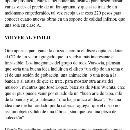
tipo de producto, carezca del poder adquisitivo para desembolsar
varias veces el precio de un fonograma, y que si se trata de un
melómano empedernido, tal vez escoja usar esos 220 pesos para
conocer cuatro nuevas obras en un soporte de calidad inferior, que
una sola en clase A.
VOLVER AL VINILO
Otra apuesta para ganar la cruzada contra el disco copia, es dotar
al CD de un valor agregado que lo vuelva más interesante e
irresistible. Los integrantes del grupo de rock Varsovia, piensan
que sería una buena idea incluir en el disco “un clip de un tema o
el de una sesión de grabación, una animación, o una nota a la
banda o al artista de que se trate, para mostrar otra arista del
músico”, mientras que José López, baterista de Miss Wichita, cree
que el plus puede venir por el lado de un “buen arte de tapa, info
de la banda y algo ‘artesanal’ que haga único al disco”. “Es una
idea que me ha rondado por la cabeza –agrega- que el disco no
sea un objeto salido de una fábrica, sino que sea una pieza de
colección”.
Martín Buscaglia en cambio, sostiene que no es necesario sumar