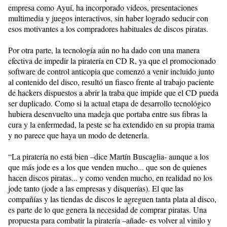
empresa como Ayuí, ha incorporado videos, presentaciones
multimedia y juegos interactivos, sin haber logrado seducir con
esos motivantes a los compradores habituales de discos piratas.
Por otra parte, la tecnología aún no ha dado con una manera
efectiva de impedir la piratería en CD R, ya que el promocionado
software de control anticopia que comenzó a venir incluido junto
al contenido del disco, resultó un fiasco frente al trabajo paciente
de hackers dispuestos a abrir la traba que impide que el CD pueda
ser duplicado. Como si la actual etapa de desarrollo tecnológico
hubiera desenvuelto una madeja que portaba entre sus fibras la
cura y la enfermedad, la peste se ha extendido en su propia trama
y no parece que haya un modo de detenerla.
“La piratería no está bien –dice Martín Buscaglia- aunque a los
que más jode es a los que venden mucho... que son de quienes
hacen discos piratas... y como venden mucho, en realidad no los
jode tanto (jode a las empresas y disquerías). El que las
compañías y las tiendas de discos le agreguen tanta plata al disco,
es parte de lo que genera la necesidad de comprar piratas. Una
propuesta para combatir la piratería –añade- es volver al vinilo y