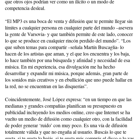
que otros ojos podrían ver como un ilícito o un modo de
competencia desleal.
“El MP3 es una boca de venta y difusión que te permite llegar sin
límites a cualquier persona en cualquier parte del mundo –asevera
la gente de Varsovia- y que también permite de este lado, conocer
lo que se produce en cualquier rincón perdido del mundo”. “Los
que suben temas para compartir –señala Martín Buscaglia- lo
hacen de los artistas que aman, y el que los encuentra y los baja,
lo hace también por una búsqueda y afinidad y necesidad de esa
música. En mi experiencia, esa divulgación me ha hecho
desarrollar y expandir mi música, porque además, gran parte de
los sonidos más creativos y en ebullición que uno puede hallar en
la red, no se encuentran en las disquerías”.
Coincidentemente, José López expresa: “en un tiempo en que las
medianas y grandes compañías planifican su presupuesto en
publicidad incluyendo los medios online, creo que Internet se ha
vuelto un medio de difusión como cualquier otro, con la facilidad
de poder generar ‘ruido’ con muy poco. Es una vía de difusión
totalmente válida y que no engaña al usuario. Buscás lo que te
gusta, si te gusta lo bajás, si te gusta más comprás el disco o lo vas