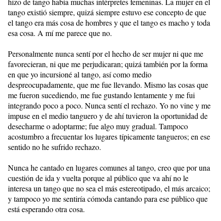
hizo de tango había muchas intérpretes femeninas. La mujer en el
tango existió siempre, quizá siempre estuvo ese concepto de que
el tango era más cosa de hombres y que el tango es macho y toda
esa cosa. A mí me parece que no.
Personalmente nunca sentí por el hecho de ser mujer ni que me
favorecieran, ni que me perjudicaran; quizá también por la forma
en que yo incursioné al tango, así como medio
despreocupadamente, que me fue llevando. Mismo las cosas que
me fueron sucediendo, me fue gustando lentamente y me fui
integrando poco a poco. Nunca sentí el rechazo. Yo no vine y me
impuse en el medio tanguero y de ahí tuvieron la oportunidad de
desecharme o adoptarme; fue algo muy gradual. Tampoco
acostumbro a frecuentar los lugares típicamente tangueros; en ese
sentido no he sufrido rechazo.
Nunca he cantado en lugares comunes al tango, creo que por una
cuestión de ida y vuelta porque al público que va ahí no le
interesa un tango que no sea el más estereotipado, el más arcaico;
y tampoco yo me sentiría cómoda cantando para ese público que
está esperando otra cosa.