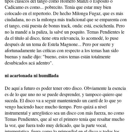
tipos clásicos del tango como Homero Manzi o Espósito o
Cadícamo es como... pobrecito. Tenía que estar muy bien
colocado en el repertorio. De hecho Milonga Fugaz, que es más
ciudadana, no es la milonga más tradicional que se emparenta con
el tango, está puesta de bonus track, onda: está, escúchenla. Pero
no la mandé a la paliza, la salvé un poquito. Temas Pendientes le
da el título al disco, tiene otra relevancia, lo acomodé, lo puse
después de un tema de Estela Magnone... Pero por suerte y
afortunadamente las críticas con respecto a los temas han sido
buenas y nadie dijo: "bueno, estos temas están totalmente
desubicados acá adentro".
ni acartonada ni humillada
De aquí a futuro es poder tener otro disco. Obviamente la esencia
es de lo que uno no se puede desprender, y tampoco quiero que
suceda. El disco va a seguir manteniendo un carril de lo que yo
vengo haciendo hace mucho tiempo. Pero quizá a nivel
instrumental y arreglístico sea un disco con más fuerza, no como
Temas Pendientes, que al ser el primero tenía que resaltar mucho
la voz, que fuera todo muy delicado, que la parte vocal,
interpretativa, fuera como lo primordial en el disco y todos los