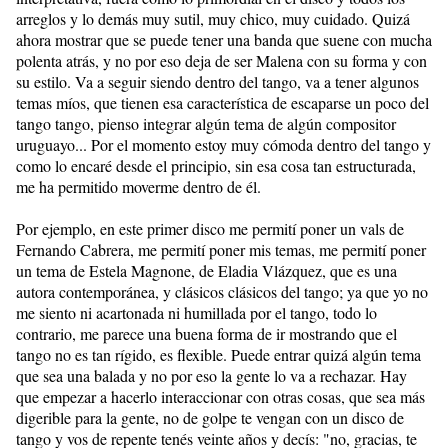
arreglos y lo demás muy sutil, muy chico, muy cuidado. Quizá
ahora mostrar que se puede tener una banda que suene con mucha
polenta atrás, y no por eso deja de ser Malena con su forma y con
su estilo. Va a seguir siendo dentro del tango, va a tener algunos
temas míos, que tienen esa característica de escaparse un poco del
tango tango, pienso integrar algún tema de algún compositor
uruguayo... Por el momento estoy muy cómoda dentro del tango y
como lo encaré desde el principio, sin esa cosa tan estructurada,
me ha permitido moverme dentro de él.
Por ejemplo, en este primer disco me permití poner un vals de
Fernando Cabrera, me permití poner mis temas, me permití poner
un tema de Estela Magnone, de Eladia Vlázquez, que es una
autora contemporánea, y clásicos clásicos del tango; ya que yo no
me siento ni acartonada ni humillada por el tango, todo lo
contrario, me parece una buena forma de ir mostrando que el
tango no es tan rígido, es flexible. Puede entrar quizá algún tema
que sea una balada y no por eso la gente lo va a rechazar. Hay
que empezar a hacerlo interaccionar con otras cosas, que sea más
digerible para la gente, no de golpe te vengan con un disco de
tango y vos de repente tenés veinte años y decís: "no, gracias, te