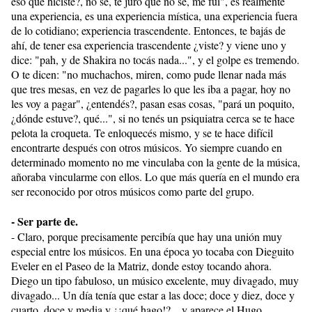
eso que hiciste?, no sé, te juro que no sé, me fui", es realmente
una experiencia, es una experiencia mística, una experiencia fuera
de lo cotidiano; experiencia trascendente. Entonces, te bajás de
ahí, de tener esa experiencia trascendente ¿viste? y viene uno y
dice: "pah, y de Shakira no tocás nada...", y el golpe es tremendo.
O te dicen: "no muchachos, miren, como pude llenar nada más
que tres mesas, en vez de pagarles lo que les iba a pagar, hoy no
les voy a pagar", ¿entendés?, pasan esas cosas, "pará un poquito,
¿dónde estuve?, qué...", si no tenés un psiquiatra cerca se te hace
pelota la croqueta. Te enloquecés mismo, y se te hace difícil
encontrarte después con otros músicos. Yo siempre cuando en
determinado momento no me vinculaba con la gente de la música,
añoraba vincularme con ellos. Lo que más quería en el mundo era
ser reconocido por otros músicos como parte del grupo.
- Ser parte de.
- Claro, porque precisamente percibía que hay una unión muy
especial entre los músicos. En una época yo tocaba con Dieguito
Eveler en el Paseo de la Matriz, donde estoy tocando ahora.
Diego un tipo fabuloso, un músico excelente, muy divagado, muy
divagado... Un día tenía que estar a las doce; doce y diez, doce y
cuarto, doce y media y ¿¡qué hago!?... y aparece el Hugo