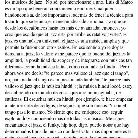
los músicos de jazz . No sé, por mencionarte a uno, Luis di Mateo
es un tipo que tiene un conocimiento enorme. Cualquier
bandoneonista, de los importantes, además de tener la técnica para
tocar lo que se le antoje, manejan ideas de armonía... yo que sé,
desde los decafónicos hasta los más de avanzada; entonces, yo
creo que eso de que el jazz está por arriba es relativo ¿viste?. El
jazz es una música universal, el jazz es una música amplia y que
permite la fusión con otros estilos. En ese sentido yo le doy la
derecha al jazz, lo valoro y me parece que lo bueno del jazz es la
amplitud, la posibilidad de acoger y de integrarse con músicas tan
diferentes como la música latina, como con música hindú... Pero
ahora vos me decís: "te parece más valioso el jazz que el tango",
no, para nada, el tango es impresionante también; "te parece más
valioso el jazz que la música hindú": ¡la música hindú loco!, estoy
descubriendo un mundo de cosas que uno no imaginaba, de
sutilezas. El escuchar música hindú, por ejemplo, te hace empezar
a interiorizarte de códigos, de signos, que son únicos. Y con el
tango pasa lo mismo. Yo siento que me enriquece eso, seguir
explorando y conociendo más de todas las músicas. Me sigue
encantando el jazz, el funky, hip hop, digo, puedo notar que hay
determinados tipos de música donde el valor más importante es la
plata y venderse y yo que sé... termina uno de alguna manera