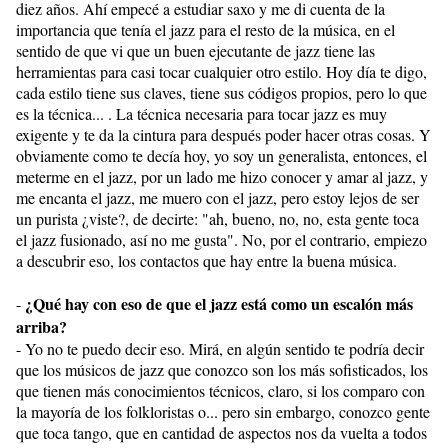
diez años. Ahí empecé a estudiar saxo y me di cuenta de la
importancia que tenía el jazz para el resto de la música, en el
sentido de que vi que un buen ejecutante de jazz tiene las
herramientas para casi tocar cualquier otro estilo. Hoy día te digo,
cada estilo tiene sus claves, tiene sus códigos propios, pero lo que
es la técnica... . La técnica necesaria para tocar jazz es muy
exigente y te da la cintura para después poder hacer otras cosas. Y
obviamente como te decía hoy, yo soy un generalista, entonces, el
meterme en el jazz, por un lado me hizo conocer y amar al jazz, y
me encanta el jazz, me muero con el jazz, pero estoy lejos de ser
un purista ¿viste?, de decirte: "ah, bueno, no, no, esta gente toca
el jazz fusionado, así no me gusta". No, por el contrario, empiezo
a descubrir eso, los contactos que hay entre la buena música.
¿Qué hay con eso de que el jazz está como un escalón más
-
arriba?
- Yo no te puedo decir eso. Mirá, en algún sentido te podría decir
que los músicos de jazz que conozco son los más sofisticados, los
que tienen más conocimientos técnicos, claro, si los comparo con
la mayoría de los folkloristas o... pero sin embargo, conozco gente
que toca tango, que en cantidad de aspectos nos da vuelta a todos