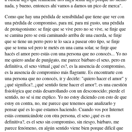
nada, y bueno, entonces ahí vamos a darnos un pico de merca".
Como que hay una pérdida de sensibilidad que tiene que ver con
una pérdida de compromiso, para mí, para mi gusto, una pérdida
de protagonismo: se finje que se vive pero no se vive, se finje que
se camina pero se está caminando arriba de una cuerda, se finje
que se tiene un perro pero te lo saca a pasear otro tipo, se finje
que se toma sol pero te metés en una cama solar, se finje que
hacés el amor pero estás con una persona que no conocés... Yo no
me quiero andar de punjigato, me parece bárbaro el sexo, pero en
definitiva, el sexo virtual ¿qué es?, es la ausencia de compromiso,
es la ausencia de compromiso más flagrante. Es encontrarte con
una persona que no conocés, ir y decirle: "quiero hacer el amor" y
¿qué significa?, ¿qué sentido tiene hacer el amor?, es una cuestión
fisiológica que estás desarrollando con un desconocido; pierde el
sentido, no sé si me explico. Yo no estoy diciendo con esto de que
estoy en contra, no, me parece que tenemos que analizarlo y
pensar qué es lo que estamos haciendo. Cuando vos por Internet
estás comunicándote con otra persona, el sexo ¿qué es en
definitiva?, es el sexo sin compromiso, sin riesgo, bárbaro, me
parece fenómeno, en algún sentido viene bien porque difícil que