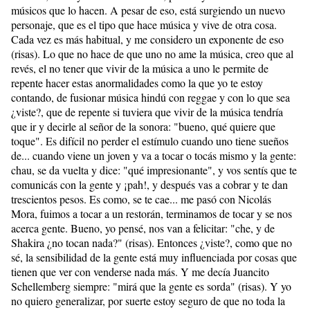
músicos que lo hacen. A pesar de eso, está surgiendo un nuevo
personaje, que es el tipo que hace música y vive de otra cosa.
Cada vez es más habitual, y me considero un exponente de eso
(risas). Lo que no hace de que uno no ame la música, creo que al
revés, el no tener que vivir de la música a uno le permite de
repente hacer estas anormalidades como la que yo te estoy
contando, de fusionar música hindú con reggae y con lo que sea
¿viste?, que de repente si tuviera que vivir de la música tendría
que ir y decirle al señor de la sonora: "bueno, qué quiere que
toque". Es difícil no perder el estímulo cuando uno tiene sueños
de... cuando viene un joven y va a tocar o tocás mismo y la gente:
chau, se da vuelta y dice: "qué impresionante", y vos sentís que te
comunicás con la gente y ¡pah!, y después vas a cobrar y te dan
trescientos pesos. Es como, se te cae... me pasó con Nicolás
Mora, fuimos a tocar a un restorán, terminamos de tocar y se nos
acerca gente. Bueno, yo pensé, nos van a felicitar: "che, y de
Shakira ¿no tocan nada?" (risas). Entonces ¿viste?, como que no
sé, la sensibilidad de la gente está muy influenciada por cosas que
tienen que ver con venderse nada más. Y me decía Juancito
Schellemberg siempre: "mirá que la gente es sorda" (risas). Y yo
no quiero generalizar, por suerte estoy seguro de que no toda la