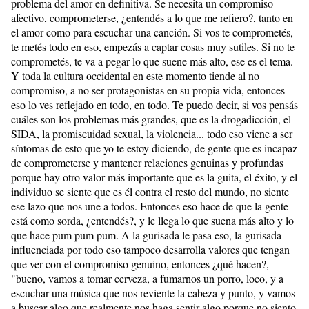
problema del amor en definitiva. Se necesita un compromiso
afectivo, comprometerse, ¿entendés a lo que me refiero?, tanto en
el amor como para escuchar una canción. Si vos te comprometés,
te metés todo en eso, empezás a captar cosas muy sutiles. Si no te
comprometés, te va a pegar lo que suene más alto, ese es el tema.
Y toda la cultura occidental en este momento tiende al no
compromiso, a no ser protagonistas en su propia vida, entonces
eso lo ves reflejado en todo, en todo. Te puedo decir, si vos pensás
cuáles son los problemas más grandes, que es la drogadicción, el
SIDA, la promiscuidad sexual, la violencia... todo eso viene a ser
síntomas de esto que yo te estoy diciendo, de gente que es incapaz
de comprometerse y mantener relaciones genuinas y profundas
porque hay otro valor más importante que es la guita, el éxito, y el
individuo se siente que es él contra el resto del mundo, no siente
ese lazo que nos une a todos. Entonces eso hace de que la gente
está como sorda, ¿entendés?, y le llega lo que suena más alto y lo
que hace pum pum pum. A la gurisada le pasa eso, la gurisada
influenciada por todo eso tampoco desarrolla valores que tengan
que ver con el compromiso genuino, entonces ¿qué hacen?,
"bueno, vamos a tomar cerveza, a fumarnos un porro, loco, y a
escuchar una música que nos reviente la cabeza y punto, y vamos
a buscar algo que realmente nos haga sentir algo porque no siento