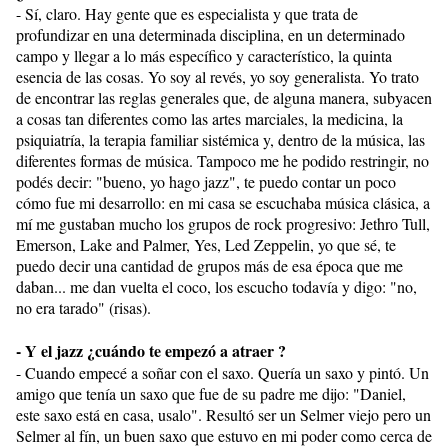
- Sí, claro. Hay gente que es especialista y que trata de
profundizar en una determinada disciplina, en un determinado
campo y llegar a lo más específico y característico, la quinta
esencia de las cosas. Yo soy al revés, yo soy generalista. Yo trato
de encontrar las reglas generales que, de alguna manera, subyacen
a cosas tan diferentes como las artes marciales, la medicina, la
psiquiatría, la terapia familiar sistémica y, dentro de la música, las
diferentes formas de música. Tampoco me he podido restringir, no
podés decir: "bueno, yo hago jazz", te puedo contar un poco
cómo fue mi desarrollo: en mi casa se escuchaba música clásica, a
mí me gustaban mucho los grupos de rock progresivo: Jethro Tull,
Emerson, Lake and Palmer, Yes, Led Zeppelin, yo que sé, te
puedo decir una cantidad de grupos más de esa época que me
daban... me dan vuelta el coco, los escucho todavía y digo: "no,
no era tarado" (risas).
- Y el jazz ¿cuándo te empezó a atraer ?
- Cuando empecé a soñar con el saxo. Quería un saxo y pintó. Un
amigo que tenía un saxo que fue de su padre me dijo: "Daniel,
este saxo está en casa, usalo". Resultó ser un Selmer viejo pero un
Selmer al fín, un buen saxo que estuvo en mi poder como cerca de